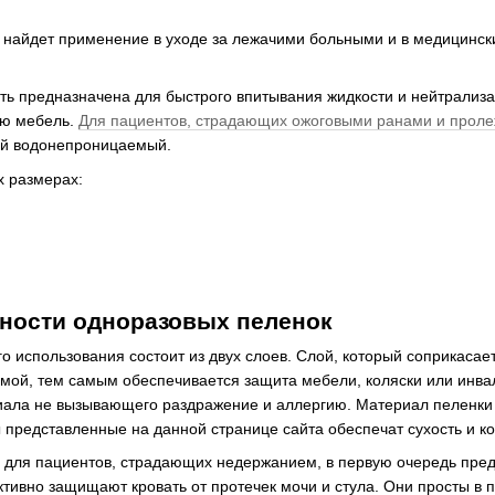
а найдет применение в уходе за лежачими больными и в медицинск
ь предназначена для быстрого впитывания жидкости и нейтрализ
ую мебель.
Для пациентов, страдающих ожоговыми ранами и прол
ой водонепроницаемый.
х размерах:
ности одноразовых пеленок
о использования состоит из двух слоев. Слой, который соприкасае
ой, тем самым обеспечивается защита мебели, коляски или инвали
иала не вызывающего раздражение и аллергию. Материал пеленки 
 представленные на данной странице сайта обеспечат сухость и к
для пациентов, страдающих недержанием, в первую очередь пре
тивно защищают кровать от протечек мочи и стула. Они просты в