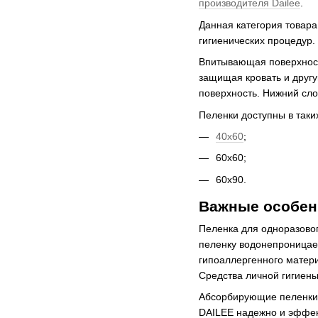
производителя Dailee
.
Данная категория товар
гигиенических процедур.
Впитывающая поверхност
защищая кровать и друг
поверхность. Нижний сл
Пеленки доступны в таки
40x60
;
60x60;
60x90.
Важные особен
Пеленка для одноразовог
пеленку водонепроницаем
гипоаллергенного матер
Средства личной гигиены
Абсорбирующие пеленки 
DAILEE надежно и эффек