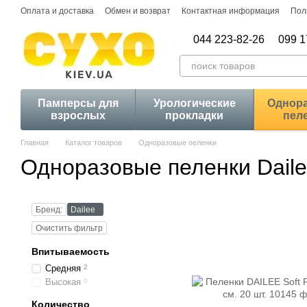
Перейти к основному контенту
Оплата и доставка
Обмен и возврат
Контактная информация
Пол
044 223-82-26
099 1
Памперсы для
Урологические
Однор
взрослых
прокладки
пел
Главная
Каталог товаров
Одноразовые пеленки
Одноразовые пеленки Dail
Бренд:
Dailee
Очистить фильтр
Впитываемость
Средняя
2
Высокая
0
Количество