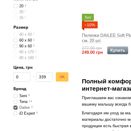
20
2
30
0
Хит
26
0
−10%
Размер
40 x 60
0
Пеленки DAILEE Soft Pl
60 x 60
1
см. 20 шт.
90 x 60
2
277.00 грн
Купить
90 x 170
0
249.00 грн
80 x 180
0
Цена, грн
От Цена, грн
До Цена, грн
OK
Полный комфорт
интернет-магаз
Бренд
Seni
9
Приглашаем вас ознаком
Tena
14
вашему малышу всегда б
Dailee
3
Благодаря им уход за ма
iD Expert
5
материалы достаточно мя
продукции есть быстрая 