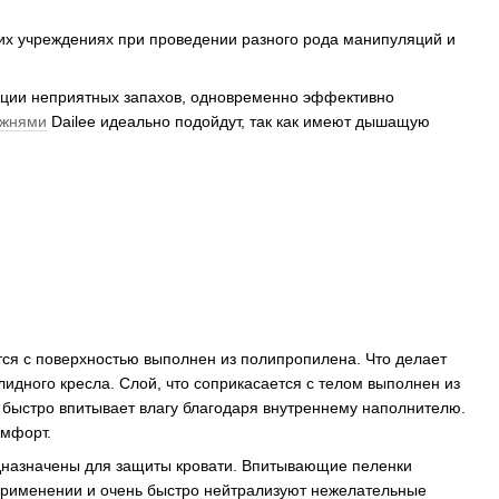
их учреждениях при проведении разного рода манипуляций и
ации неприятных запахов, одновременно эффективно
ежнями
Dailee идеально подойдут, так как имеют дышащую
тся с поверхностью выполнен из полипропилена. Что делает
дного кресла. Слой, что соприкасается с телом выполнен из
быстро впитывает влагу благодаря внутреннему наполнителю.
омфорт.
дназначены для защиты кровати. Впитывающие пеленки
 применении и очень быстро нейтрализуют нежелательные