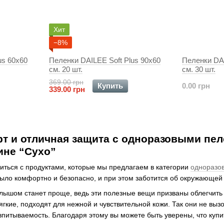
Хит
−8%
us 60x60
Пеленки DAILEE Soft Plus 90x60
Пеленки DAI
см. 20 шт.
см. 30 шт.
369.00 грн
Купить
0.00 грн
339.00 грн
 и отличная защита с одноразовыми пеле
ине “Cyxo”
иться с продуктами, которые мы предлагаем в категории
одноразо
ыло комфортно и безопасно, и при этом заботится об окружающей 
лышом станет проще, ведь эти полезные вещи призваны облегчить
гкие, подходят для нежной и чувствительной кожи. Так они не выз
впитываемость. Благодаря этому вы можете быть уверены, что куп