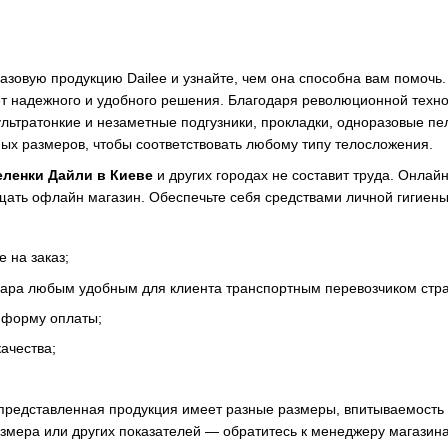
азовую продукцию Dailee и узнайте, чем она способна вам помочь. 
т надежного и удобного решения. Благодаря революционной технол
 ультратонкие и незаметные подгузники, прокладки, одноразовые п
ых размеров, чтобы соответствовать любому типу телосложения.
еленки Дайли в Киеве
и других городах не составит труда. Онлайн
ать офлайн магазин. Обеспечьте себя средствами личной гигиены
 на заказ;
вара любым удобным для клиента транспортным перевозчиком стр
 форму оплаты;
ачества;
представленная продукция имеет разные размеры, впитываемость (1
змера или других показателей — обратитесь к менеджеру магазин