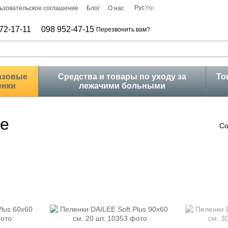
Рус
Укр
ьзовательское соглашение
Блог
О нас
72-17-11
098 952-47-15
Перезвонить вам?
азовые
Средства и товары по уходу за
То
енки
лежачими больными
ee
Со