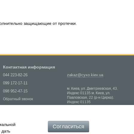
ополнительно защищающие от протечки.
Контактная информация
044 223-82-26
zakaz@cyxo.kiev.ua
099 172-17-11
м. Киев, ул. Дмитриевская, 43.
098 952-47-15
Индекс 01135 м. Киев, ул.
Павловская, 22 (р-н Цирка).
Обратный звонок
Индекс 01135
Карта проезда
имальной
Согласиться
 дать