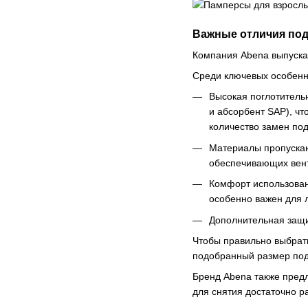
Важные отличия под
Компания Abena выпускае
Среди ключевых особенно
Высокая поглотительн
и абсорбент SAP), чт
количество замен под
Материалы пропускаю
обеспечивающих вен
Комфорт использован
особенно важен для 
Дополнительная защи
Чтобы правильно выбрать
подобранный размер подг
Бренд Abena также пред
для снятия достаточно р