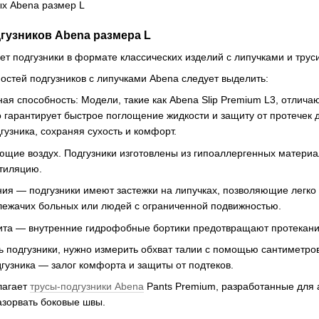
гузников Abena размера L
т подгузники в формате классических изделий с липучками и трус
стей подгузников с липучками Abena следует выделить:
ая способность: Модели, такие как Abena Slip Premium L3, отлича
о гарантирует быстрое поглощение жидкости и защиту от протечек
гузника, сохраняя сухость и комфорт.
щие воздух. Подгузники изготовлены из гипоаллергенных материа
тиляцию.
ия — подгузники имеют застежки на липучках, позволяющие легко 
лежачих больных или людей с ограниченной подвижностью.
та — внутренние гидрофобные бортики предотвращают протекание
 подгузники, нужно измерить обхват талии с помощью сантиметров
узника — залог комфорта и защиты от подтеков.
лагает
трусы-подгузники Abena
Pants Premium, разработанные для а
азорвать боковые швы.