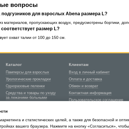
мые вопросы
 подгузников для взрослых Abena размера L?
 из материалов, пропускающих воздух, предусмотрены бортики, д
 соответствует размер L?
ует охват талии от 100 до 150 см.
Каталог
Клиентам
Памперсы для взрослых
Вход в личный кабинет
Урологические прокладки
Оплата и доставка
Одноразовые пеленки
Обмен и возврат
Средства и товары по уходу
Контактная информация
за лежачими больными
Пользовательское соглашение
Товары медицинского
Блог
назначения
ости
О нас
Биотуалеты и расходные
маркетинга и статистических целей, а также для безопасной и опт
материалы
тройках вашего браузера. Нажмите на кнопку «Согласиться», чтобы