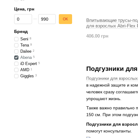
Цена, грн
От Цена, грн
До Цена, грн
OK
Впитывающие трусы-по
для взрослых Abri-Flex
L1, 14 шт.
Бренд
406.00 грн
Seni
8
Tena
9
Dailee
2
Abena
5
iD Expert
5
Подгузники для
AMD
1
Giggles
3
Подгузники для взрослы
в надежной защите и ком
человек сразу соглашает
упрощают жизнь.
Также важно правильно п
150 см. При этом подгузн
Подгузники для взросл
помогут консультанты.