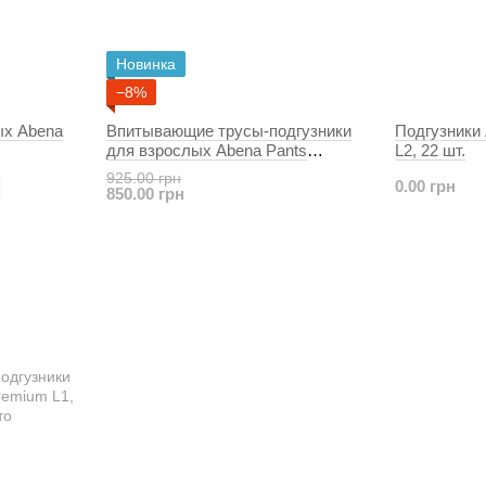
Новинка
−8%
ых Abena
Впитывающие трусы-подгузники
Подгузники 
для взрослых Abena Pants
L2, 22 шт.
Premium L3, 15 шт.
925.00 грн
0.00 грн
850.00 грн