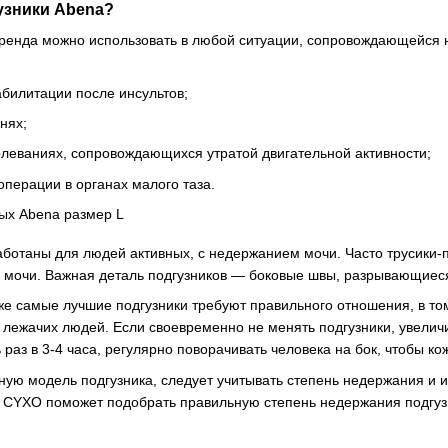
узники Abena?
ренда можно использовать в любой ситуации, сопровождающейся н
билитации после инсультов;
нях;
олеваниях, сопровождающихся утратой двигательной активности;
перации в органах малого таза.
ботаны для людей активных, с недержанием мочи. Часто трусики-
 мочи. Важная деталь подгузников — боковые швы, разрывающиеся 
же самые лучшие подгузники требуют правильного отношения, в то
 лежачих людей. Если своевременно не менять подгузники, увелич
раз в 3-4 часа, регулярно поворачивать человека на бок, чтобы кож
ую модель подгузника, следует учитывать степень недержания и 
 CYXO поможет подобрать правильную степень недержания подгуз