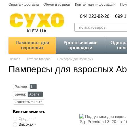
Перейти к основному контенту
Оплата и доставка
Обмен и возврат
Контактная информация
Пол
044 223-82-26
099 1
Памперсы для
Урологические
Однор
взрослых
прокладки
пел
Главная
Каталог товаров
Памперсы для взрослых
Памперсы для взрослых Ab
Размер:
L
Бренд:
Abena
Очистить фильтр
Впитываемость
Средняя
0
Высокая
2