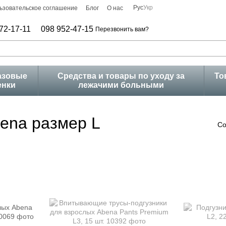
Рус
Укр
ьзовательское соглашение
Блог
О нас
72-17-11
098 952-47-15
Перезвонить вам?
азовые
Средства и товары по уходу за
То
енки
лежачими больными
ena размер L
Со