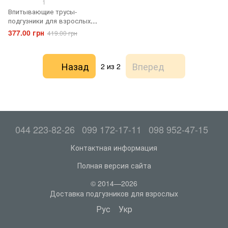
1
Впитывающие трусы-
подгузники для взрослых
Tena Pants Maxi XL 10 шт.
377.00 грн
419.00 грн
Назад
Вперед
2
из 2
044 223-82-26
099 172-17-11
098 952-47-15
Контактная информация
Полная версия сайта
© 2014—2026
Доставка подгузников для взрослых
Рус
Укр