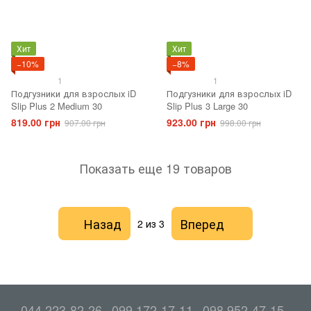
Хит
Хит
−10%
−8%
1
1
Подгузники для взрослых iD
Подгузники для взрослых iD
Slip Plus 2 Medium 30
Slip Plus 3 Large 30
819.00 грн
923.00 грн
907.00 грн
998.00 грн
Показать еще 19 товаров
Назад
Вперед
2
из 3
044 223-82-26
099 172-17-11
098 952-47-15