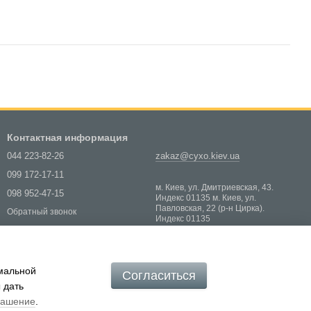
Контактная информация
044 223-82-26
zakaz@cyxo.kiev.ua
099 172-17-11
м. Киев, ул. Дмитриевская, 43.
098 952-47-15
Индекс 01135 м. Киев, ул.
Павловская, 22 (р-н Цирка).
Обратный звонок
Индекс 01135
Карта проезда
имальной
Согласиться
 дать
лашение
.