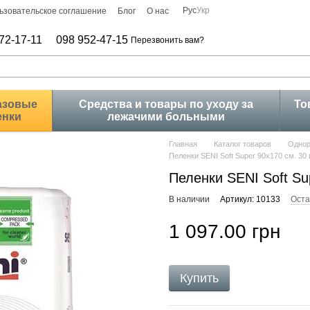
Рус
Укр
ьзовательское соглашение
Блог
О нас
72-17-11
098 952-47-15
Перезвонить вам?
азовые
Средства и товары по уходу за
То
енки
лежачими больными
Главная
Каталог товаров
Однор
Пеленки SENI Soft Super 90x170 см. 30 
Пеленки SENI Soft Su
В наличии
Артикул: 10133
Оста
1 097.00 грн
Купить