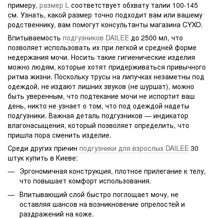
примеру,
размер L
соответствует обхвату талии 100-145
см. Узнать, какой размер точно подходит вам или вашему
родственнику, вам помогут консультанты магазина CYXO.
Впитываемость
подгузников DAILEE
до 2500 мл, что
позволяет использовать их при легкой и средней форме
недержания мочи. Носить такие гигиенические изделия
можно людям, которые хотят придерживаться привычного
ритма жизни. Поскольку трусы на липучках незаметны под
одеждой, не издают лишних звуков (не шуршат), можно
быть уверенным, что подтекание мочи не испортит ваш
день, никто не узнает о том, что под одеждой надеты
подгузники. Важная деталь подгузников — индикатор
влагонасыщения, который позволяет определить, что
пришла пора сменить изделие.
Среди других причин
подгузники для взрослых DAILEE
30
штук купить в Киеве:
Эргономичная конструкция, плотное прилегание к телу,
что повышает комфорт использования.
Впитывающий слой быстро поглощает мочу, не
оставляя шансов на возникновение опрелостей и
раздражений на коже.