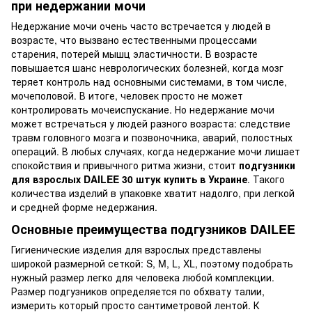
при недержании мочи
Недержание мочи очень часто встречается у людей в
возрасте, что вызвано естественными процессами
старения, потерей мышц эластичности. В возрасте
повышается шанс неврологических болезней, когда мозг
теряет контроль над основными системами, в том числе,
мочеполовой. В итоге, человек просто не может
контролировать мочеиспускание. Но недержание мочи
может встречаться у людей разного возраста: следствие
травм головного мозга и позвоночника, аварий, полостных
операций. В любых случаях, когда недержание мочи лишает
спокойствия и привычного ритма жизни, стоит
подгузники
для взрослых DAILEE 30 штук купить в Украине
. Такого
количества изделий в упаковке хватит надолго, при легкой
и средней форме недержания.
Основные преимущества подгузников DAILEE
Гигиенические изделия для взрослых представлены
широкой размерной сеткой: S, M, L, XL, поэтому подобрать
нужный размер легко для человека любой комплекции.
Размер подгузников определяется по обхвату талии,
измерить который просто сантиметровой лентой. К