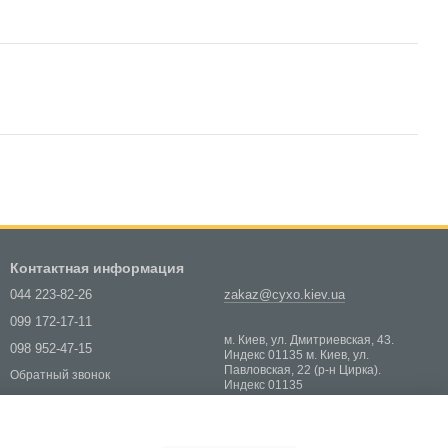
Контактная информация
044 223-82-26
zakaz@cyxo.kiev.ua
099 172-17-11
м. Киев, ул. Дмитриевская, 43.
098 952-47-15
Индекс 01135 м. Киев, ул.
Павловская, 22 (р-н Цирка).
Обратный звонок
Индекс 01135
Карта проезда