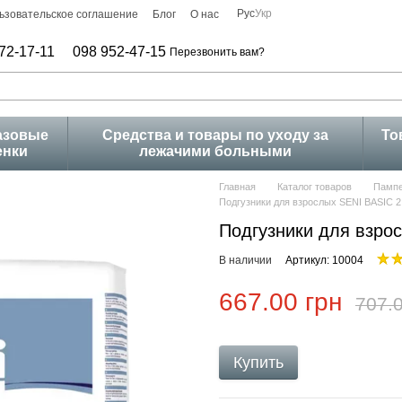
Рус
Укр
ьзовательское соглашение
Блог
О нас
72-17-11
098 952-47-15
Перезвонить вам?
азовые
Средства и товары по уходу за
То
енки
лежачими больными
Главная
Каталог товаров
Пампе
Подгузники для взрослых SENI BASIC 
Подгузники для взро
В наличии
Артикул: 10004
667.00 грн
707.0
Купить