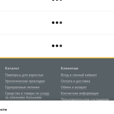
Каталог
Клиентам
Памперсы для взрослых
Вход в личный кабинет
Урологические прокладки
Оплата и доставка
Одноразовые пеленки
Обмен и возврат
Средства и товары по уходу
Контактная информация
за лежачими больными
Пользовательское соглашение
Товары медицинского
Блог
назначения
ости
О нас
Биотуалеты и расходные