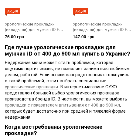
Акция
Акция
Урологические прокладки
Урологические прокладки
(вкладыши) для мужчин iD For
(вкладыши) для мужчин iD For
Men Level 2 10 шт.
Men Level 3 14 шт.
76.00 грн
147.00 грн
Где лучше урологические прокладки для
мужчин iD от 400 до 900 мл купить в Украине?
Недержание мочи может стать проблемой, которая
ощутимо портит жизнь, не позволяет заниматься любимым
делом, работой. Если вы или ваш родственник столкнулись
с такой проблемой, стоит выбрать специальные
урологические прокладки
. В интернет-магазине CYXO
представлен большой выбор урологических прокладок
производства бренда iD. В частности, вы можете выбрать
прокладки с показателем впитывания от 400 до 900 мл
,
которых будет достаточно при средней и тяжелой форме
недержания.
Когда востребованы урологические
прокладки?