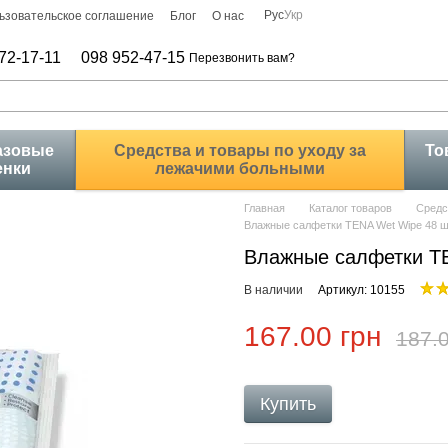
Рус
Укр
ьзовательское соглашение
Блог
О нас
72-17-11
098 952-47-15
Перезвонить вам?
азовые
Средства и товары по уходу за
То
енки
лежачими больными
Главная
Каталог товаров
Средс
Влажные салфетки TENA Wet Wipe 48 ш
Влажные салфетки TE
В наличии
Артикул: 10155
167.00 грн
187.0
Купить