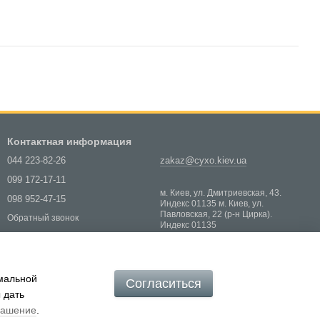
Контактная информация
044 223-82-26
zakaz@cyxo.kiev.ua
099 172-17-11
м. Киев, ул. Дмитриевская, 43.
098 952-47-15
Индекс 01135 м. Киев, ул.
Павловская, 22 (р-н Цирка).
Обратный звонок
Индекс 01135
Карта проезда
имальной
Согласиться
 дать
лашение
.