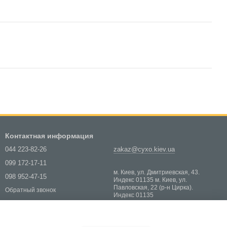
Контактная информация
044 223-82-26
zakaz@cyxo.kiev.ua
099 172-17-11
м. Киев, ул. Дмитриевская, 43.
098 952-47-15
Индекс 01135 м. Киев, ул.
Павловская, 22 (р-н Цирка).
Обратный звонок
Индекс 01135
Карта проезда