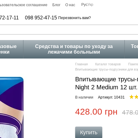
Рус
Укр
ьзовательское соглашение
Блог
О нас
72-17-11
098 952-47-15
Перезвонить вам?
азовые
Средства и товары по уходу за
То
енки
лежачими больными
Главная
Каталог товаров
Пампе
Впитывающие трусы-подгузники для взро
Впитывающие трусы-п
Night 2 Medium 12 шт.
В наличии
Артикул: 10431
428.00 грн
478.0
Купить