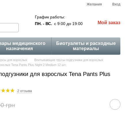
Желания
Вход
График работы:
Мой заказ
ПН. - ВС.
с 9:00 до 19:00
вары медицинского
Биотуалеты и расходные
назначения
материалы
рсы для взрослых
Впитывающие трусы-подгузники для взрослых
слых Tena Pants Plus Night 2 Medium 12 шт.
одгузники для взрослых Tena Pants Plus
2 отзыва
0 грн