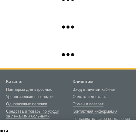
Каталог
Клиентам
Памперсы для взрослых
Вход в личный кабинет
Урологические прокладки
Оплата и доставка
Одноразовые пеленки
Обмен и возврат
Средства и товары по уходу
Контактная информация
за лежачими больными
Пользовательское соглашение
Товары медицинского
Блог
назначения
ости
О нас
Биотуалеты и расходные