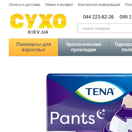
Перейти к основному контенту
Оплата и доставка
Обмен и возврат
Контактная информация
Пол
044 223-82-26
099 1
Памперсы для
Урологические
Однор
взрослых
прокладки
пел