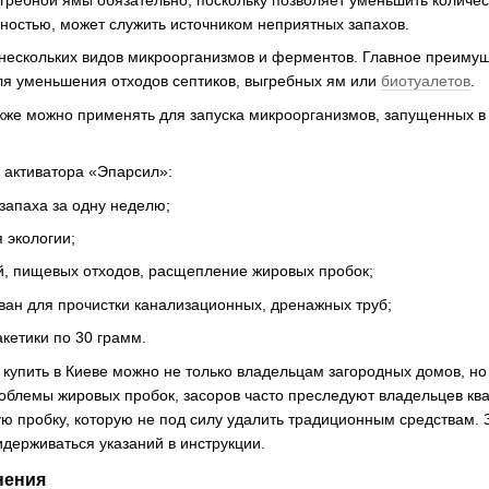
ребной ямы обязательно, поскольку позволяет уменьшить количеств
ностью, может служить источником неприятных запахов.
 нескольких видов микроорганизмов и ферментов. Главное преимущ
ля уменьшения отходов септиков, выгребных ям или
биотуалетов
.
кже можно применять для запуска микроорганизмов, запущенных в
активатора «Эпарсил»:
запаха за одну неделю;
 экологии;
, пищевых отходов, расщепление жировых пробок;
ван для прочистки канализационных, дренажных труб;
кетики по 30 грамм.
купить в Киеве можно не только владельцам загородных домов, но 
облемы жировых пробок, засоров часто преследуют владельцев кв
ю пробку, которую не под силу удалить традиционным средствам. 
держиваться указаний в инструкции.
нения