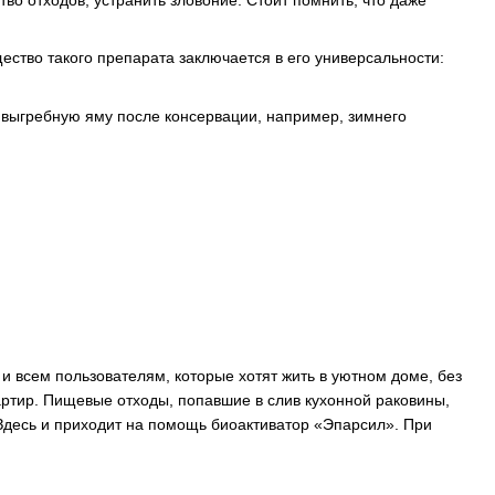
о отходов, устранить зловоние. Стоит помнить, что даже
ество такого препарата заключается в его универсальности:
 выгребную яму после консервации, например, зимнего
и всем пользователям, которые хотят жить в уютном доме, без
артир. Пищевые отходы, попавшие в слив кухонной раковины,
Здесь и приходит на помощь биоактиватор «Эпарсил». При