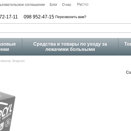
Рус
Укр
ьзовательское соглашение
Блог
О нас
72-17-11
098 952-47-15
Перезвонить вам?
азовые
Средства и товары по уходу за
То
енки
лежачими больными
тиватор Эпарсил
Со