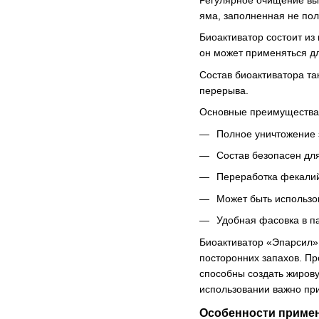
Регулярное очищение выг
яма, заполненная не пол
Биоактиватор состоит из
он может применяться д
Состав биоактиватора та
перерыва.
Основные преимущества 
Полное уничтожение 
Состав безопасен для
Переработка фекалий
Может быть использо
Удобная фасовка в па
Биоактиватор «Эпарсил» 
посторонних запахов. Пр
способны создать жирову
использовании важно при
Особенности приме