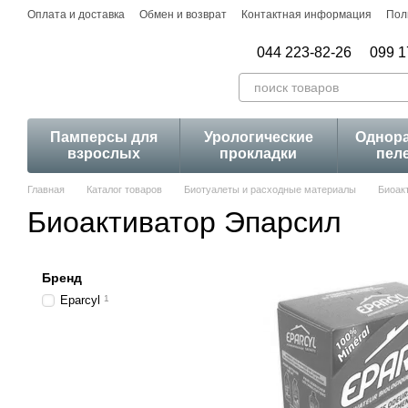
Перейти к основному контенту
Оплата и доставка
Обмен и возврат
Контактная информация
Пол
044 223-82-26
099 1
Памперсы для
Урологические
Однор
взрослых
прокладки
пел
Главная
Каталог товаров
Биотуалеты и расходные материалы
Биоак
Биоактиватор Эпарсил
Бренд
Eparcyl
1