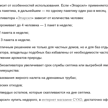
исит от особенностей использования. Если «Эпарсил» применяется
 пакетика, в дальнейшем — по одному пакетику один раз в месяц.
ктиватора «
Эпарсил
» зависит от количества человек:
проживает до 4 человека — 1 пакет в неделю;
2 пакета в неделю;
 3 пакета в неделю.
тличным решением не только для частных домов, но и для баз отд
тора, владельцы подобных баз избавлены от необходимости часто 
ружении ароматов природы.
иоактиватора увеличивает срок службы септика или выгребной ямы
реимущества:
зования жирного налета на дренажных трубах;
еских отходов;
вердых остатков, которые скапливаются на дне септика.
рсил» купить недорого, в
интернет магазине CYXO
, достаточно о