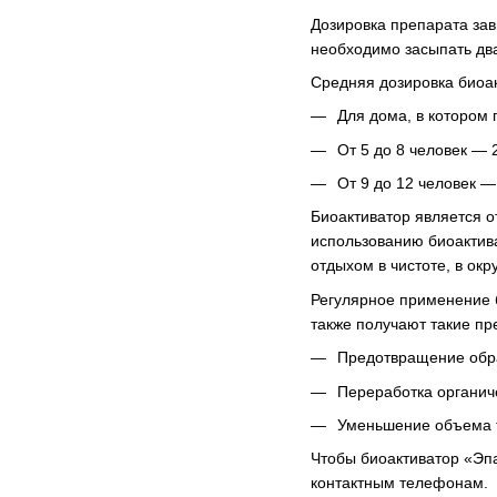
Дозировка препарата зав
необходимо засыпать два
Средняя дозировка биоа
Для дома, в котором 
От 5 до 8 человек — 
От 9 до 12 человек —
Биоактиватор является о
использованию биоактива
отдыхом в чистоте, в ок
Регулярное применение б
также получают такие п
Предотвращение обра
Переработка органич
Уменьшение объема т
Чтобы биоактиватор «Эпа
контактным телефонам.