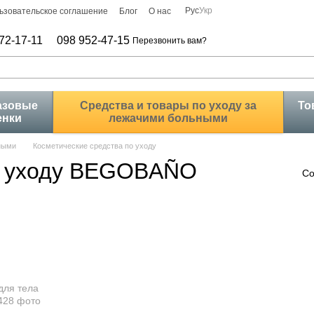
Рус
Укр
ьзовательское соглашение
Блог
О нас
72-17-11
098 952-47-15
Перезвонить вам?
азовые
Средства и товары по уходу за
То
енки
лежачими больными
ьными
Косметические средства по уходу
по уходу BEGOBAÑO
Со