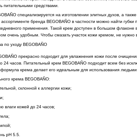
ать питательными средствами.
BAÑO специализируется на изготовлении элитных духов, а также с
ассортименте бренда BEGOBAÑO в частности можно найти губки по 
жедневного применения. Такой крем доступен в большом флаконе 
ом очень удобным. Чтобы смазать участок кожи кремом, не нужно в
GOBAÑO прекрасно подходит для увлажнения кожи после очищения
до 24 часов. Питательный крем BEGOBAÑO подходит всем без исклю
формула крема делает его идеальным для использования людьми,
льного крема BEGOBAÑO:
тельной, склонной к аллергии кожи;
и;
 влаги кожей до 24 часов;
тела;
мпой;
нь рН 5.5.