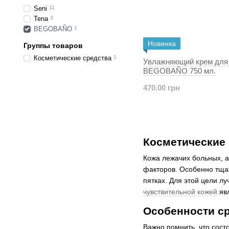
Seni
11
Tena
3
BEGOBAÑO
1
Новинка
Группы товаров
Косметические средства
1
Увлажняющий крем для
BEGOBAÑO 750 мл.
470.00 грн
Косметические 
Кожа лежачих больных, а
факторов. Особенно тщат
пятках. Для этой цели л
чувствительной кожей
яв
Особенности с
Важно помнить, что сост