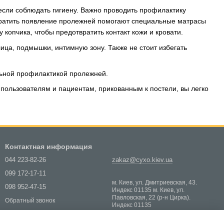
если соблюдать гигиену. Важно проводить профилактику
твратить появление пролежней помогают специальные матрасы
 копчика, чтобы предотвратить контакт кожи и кровати.
ца, подмышки, интимную зону. Также не стоит избегать
льной профилактикой пролежней.
 пользователям и пациентам, прикованным к постели, вы легко
Контактная информация
044 223-82-26
zakaz@cyxo.kiev.ua
099 172-17-11
м. Киев, ул. Дмитриевская, 43.
098 952-47-15
Индекс 01135 м. Киев, ул.
Павловская, 22 (р-н Цирка).
Обратный звонок
Индекс 01135
Карта проезда