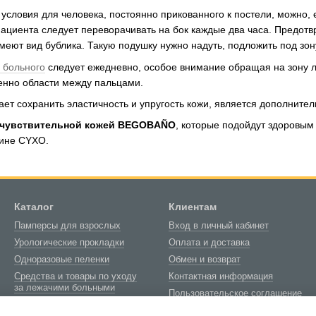
словия для человека, постоянно прикованного к постели, можно, 
пациента следует переворачивать на бок каждые два часа. Предо
меют вид бублика. Такую подушку нужно надуть, подложить под зону
 больного
следует ежедневно, особое внимание обращая на зону ли
енно области между пальцами.
ет сохранить эластичность и упругость кожи, является дополните
а чувствительной кожей BEGOBAÑO
, которые подойдут здоровым
зине CYXO.
Каталог
Клиентам
Памперсы для взрослых
Вход в личный кабинет
Урологические прокладки
Оплата и доставка
Одноразовые пеленки
Обмен и возврат
Средства и товары по уходу
Контактная информация
за лежачими больными
Пользовательское соглашение
Товары медицинского
Блог
назначения