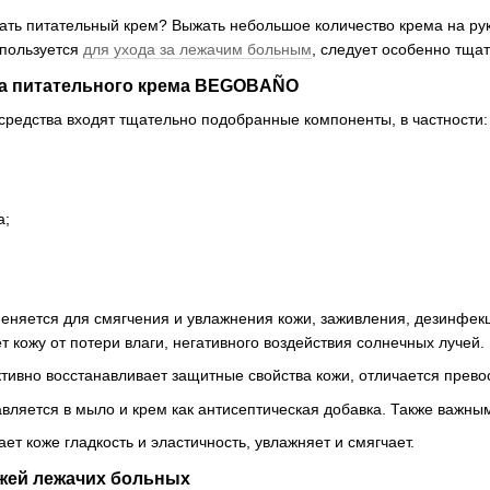
ать питательный крем? Выжать небольшое количество крема на руку,
спользуется
для ухода за лежачим больным
, следует особенно тща
ва питательного крема BEGOBAÑO
 средства входят тщательно подобранные компоненты, в частности:
а;
няется для смягчения и увлажнения кожи, заживления, дезинфекц
т кожу от потери влаги, негативного воздействия солнечных лучей.
ктивно восстанавливает защитные свойства кожи, отличается пре
вляется в мыло и крем как антисептическая добавка. Также важны
ет коже гладкость и эластичность, увлажняет и смягчает.
ожей лежачих больных