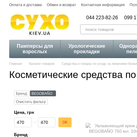
Перейти к основному контенту
Оплата и доставка
Обмен и возврат
Контактная информация
Пол
044 223-82-26
099 1
Памперсы для
Урологические
Однор
взрослых
прокладки
пел
Главная
Каталог товаров
Средства и товары по уходу за лежачими бол
Косметические средства 
Бренд:
BEGOBAÑO
Очистить фильтр
Цена, грн
От Цена, грн
До Цена, грн
OK
Бренд