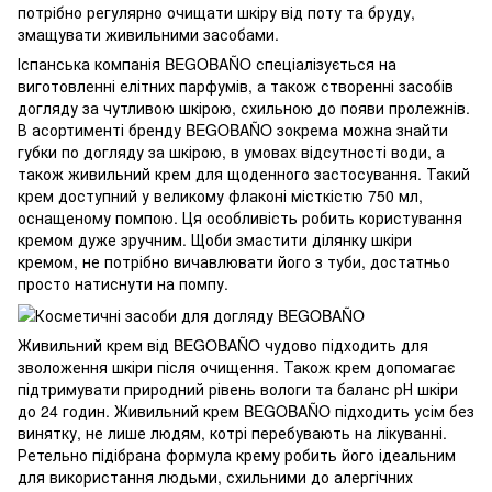
потрібно регулярно очищати шкіру від поту та бруду,
змащувати живильними засобами.
Іспанська компанія BEGOBAÑO спеціалізується на
виготовленні елітних парфумів, а також створенні засобів
догляду за чутливою шкірою, схильною до появи пролежнів.
В асортименті бренду BEGOBAÑO зокрема можна знайти
губки по догляду за шкірою, в умовах відсутності води, а
також живильний крем для щоденного застосування. Такий
крем доступний у великому флаконі місткістю 750 мл,
оснащеному помпою. Ця особливість робить користування
кремом дуже зручним. Щоби змастити ділянку шкіри
кремом, не потрібно вичавлювати його з туби, достатньо
просто натиснути на помпу.
Живильний крем від BEGOBAÑO чудово підходить для
зволоження шкіри після очищення. Також крем допомагає
підтримувати природний рівень вологи та баланс рН шкіри
до 24 годин. Живильний крем BEGOBAÑO підходить усім без
винятку, не лише людям, котрі перебувають на лікуванні.
Ретельно підібрана формула крему робить його ідеальним
для використання людьми, схильними до алергічних