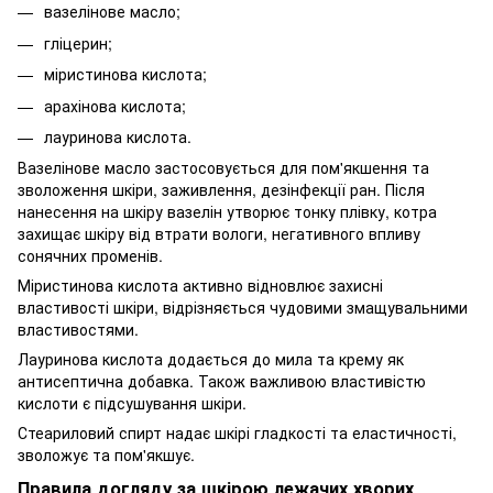
вазелінове масло;
гліцерин;
міристинова кислота;
арахінова кислота;
лауринова кислота.
Вазелінове масло застосовується для пом'якшення та
зволоження шкіри, заживлення, дезінфекції ран. Після
нанесення на шкіру вазелін утворює тонку плівку, котра
захищає шкіру від втрати вологи, негативного впливу
сонячних променів.
Міристинова кислота активно відновлює захисні
властивості шкіри, відрізняється чудовими змащувальними
властивостями.
Лауринова кислота додається до мила та крему як
антисептична добавка. Також важливою властивістю
кислоти є підсушування шкіри.
Стеариловий спирт надає шкірі гладкості та еластичності,
зволожує та пом'якшує.
Правила догляду за шкірою лежачих хворих