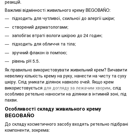
реакцій.
Важливі відмінності живильного крему BEGOBAÑO:
підходить для чутливої, схильної до алергії шкіри;
створений дерматологами;
запобігає втраті вологи шкірою до 24 годин;
підходить для обличчя та тіла;
зручний флакон із помпою;
рівень рН 5.5.
Як правильно використовувати живильний крем? Вичавити
невелику кількість крему на руку, нанести на чисту та суху
шкіру. Слід уникати ділянок навколо очей. Якщо крем
використовується
для догляду за лежачим хворим
, слід
особливо ретельно наносити на ділянки в інтимній зоні, під
пахви.
Особливості складу живильного крему
BEGOBAÑO
До складу косметичного засобу входять ретельно підібрані
компоненти, зокрема: