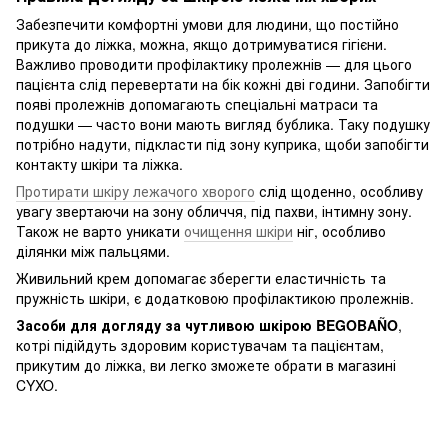
Забезпечити комфортні умови для людини, що постійно
прикута до ліжка, можна, якщо дотримуватися гігієни.
Важливо проводити профілактику пролежнів — для цього
пацієнта слід перевертати на бік кожні дві години. Запобігти
появі пролежнів допомагають спеціальні матраси та
подушки — часто вони мають вигляд бублика. Таку подушку
потрібно надути, підкласти під зону куприка, щоби запобігти
контакту шкіри та ліжка.
Протирати шкіру лежачого хворого
слід щоденно, особливу
увагу звертаючи на зону обличчя, під пахви, інтимну зону.
Також не варто уникати
очищення шкіри
ніг, особливо
ділянки між пальцями.
Живильний крем допомагає зберегти еластичність та
пружність шкіри, є додатковою профілактикою пролежнів.
Засоби для догляду за чутливою шкірою BEGOBAÑO
,
котрі підійдуть здоровим користувачам та пацієнтам,
прикутим до ліжка, ви легко зможете обрати в магазині
CYXO.