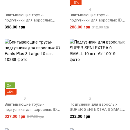
−8%
4
Впитывающие трусы-
Впитывающие трусы-
подгузники для взрослых
подгузники для взрослых ID
SENI Active Normal 4 EXTRA
Pants Plus 2 Medium 10 шт.
398.00 грн
288.00 грн
312.00 грн
LARGE 10 шт.
Хит
−6%
2
3
Впитывающие трусы-
Подгузники для взрослых
подгузники для взрослых ID
SUPER SENI EXTRA 0 SMALL
Pants Plus 3 Large 10 шт.
10 шт. Air
327.00 грн
232.00 грн
347.00 грн