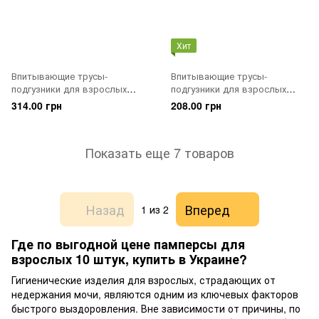
Хит
Впитывающие трусы-
Впитывающие трусы-
подгузники для взрослых
подгузники для взрослых
SENI Active 1 SMALL 10 шт.
Tena Pants Normal 3 Large 10
314.00 грн
208.00 грн
Air
шт.
Показать еще 7 товаров
Назад
Вперед
1
из 2
Где по выгодной цене памперсы для
взрослых 10 штук, купить в Украине?
Гигиенические изделия для взрослых, страдающих от
недержания мочи, являются одним из ключевых факторов
быстрого выздоровления. Вне зависимости от причины, по