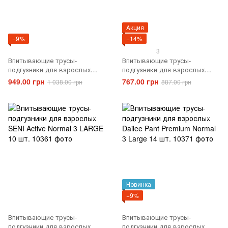
Акция
−9%
−14%
3
Впитывающие трусы-
Впитывающие трусы-
подгузники для взрослых
подгузники для взрослых
SENI Active Normal 3 LARGE
Tena Pants Normal 3 Large 30
949.00 грн
767.00 грн
1 038.00 грн
887.00 грн
30 шт.
шт.
Новинка
−9%
Впитывающие трусы-
Впитывающие трусы-
подгузники для взрослых
подгузники для взрослых