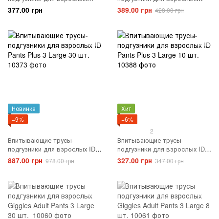
SENI Active Normal 3 LARGE
Dailee Pant Premium Normal 3
377.00 грн
389.00 грн
428.00 грн
10 шт.
Large 14 шт.
Новинка
Хит
−9%
−6%
2
Впитывающие трусы-
Впитывающие трусы-
подгузники для взрослых ID
подгузники для взрослых ID
Pants Plus 3 Large 30 шт.
Pants Plus 3 Large 10 шт.
887.00 грн
327.00 грн
978.00 грн
347.00 грн