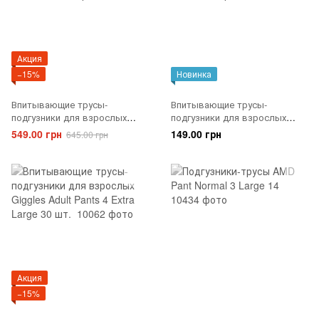
Акция
−15%
Новинка
Впитывающие трусы-
Впитывающие трусы-
подгузники для взрослых
подгузники для взрослых
Giggles Adult Pants 3 Large 30
Giggles Adult Pants 3 Large 8
549.00 грн
149.00 грн
645.00 грн
шт.
шт.
Акция
−15%