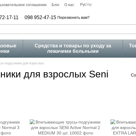
Рус
Укр
ьзовательское соглашение
Блог
О нас
72-17-11
098 952-47-15
Перезвонить вам?
азовые
Средства и товары по уходу за
То
енки
лежачими больными
ы-подгузники для взрослых
ники для взрослых Seni
Со