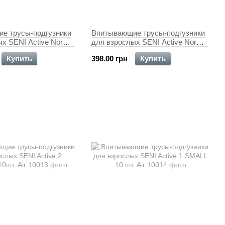
е трусы-подгузники
Впитывающие трусы-подгузники
х SENI Active Normal
для взрослых SENI Active Normal
 шт.
4 EXTRA LARGE 10 шт.
Купить
398.00 грн
Купить