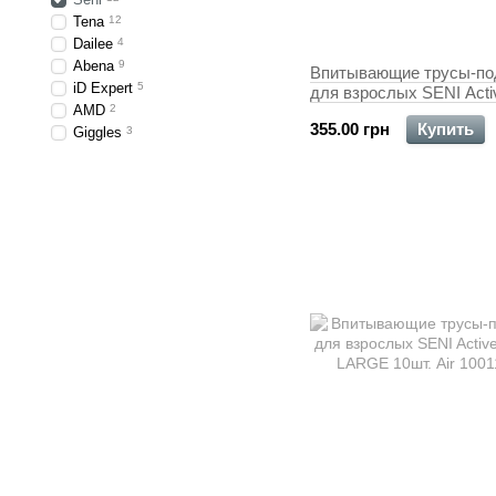
Tena
12
Dailee
4
Abena
9
Впитывающие трусы-по
iD Expert
5
для взрослых SENI Acti
AMD
2
1 SMALL 10 шт.
355.00 грн
Купить
Giggles
3