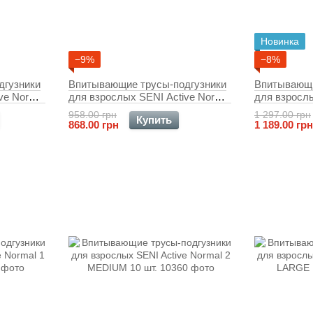
Новинка
−9%
−8%
дгузники
Впитывающие трусы-подгузники
Впитывающи
ve Normal
для взрослых SENI Active Normal
для взрослы
2 MEDIUM 30 шт.
4 EXTRA LA
958.00 грн
1 297.00 грн
Купить
868.00 грн
1 189.00 грн