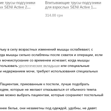
е трусы-подгузники
Впитывающие трусы-подгузники
х SENI Active 2
для взрослых SENI Active 1
т. Air
SMALL 10 шт. Air
314.00 грн
льку в силу возрастных изменений мышцы ослабевают, с
гда мышцы сильно ослаблены после схваток и операции, если
 мочеиспускание со временем исчезает, когда мышцы
спользовать
урологические вкладыши
или специальные
им недержанием мочи, требуют использования специальных
 Пациентам, прикованным к постели, лучше подобрать
юдям, которые не желают отказываться от обычного темпа
акже можно выбрать пациентам, которые сохраняют постельный
жнее белье, они незаметны под одеждой, удобны, не давят.