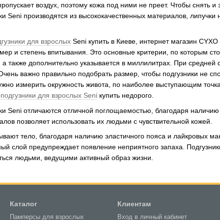
опускает воздух, поэтому кожа под ними не преет. Чтобы снять и 
ки Seni производятся из высококачественных материалов, липучки 
дгузники для взрослых
Seni купить в Киеве, интернет магазин CYXO
ер и степень впитывания. Это основные критерии, по которым сто
 а также дополнительно указывается в миллилитрах. При средней
Очень важно правильно подобрать размер, чтобы подгузники не сп
ужно измерить окружность живота, по наиболее выступающим точк
-
подгузники для взрослых Seni
купить недорого.
ки Seni отличаются отличной поглощаемостью, благодаря наличию
лов позволяет использовать их людьми с чувствительной кожей.
ывают тело, благодаря наличию эластичного пояса и лайкровых ма
ый слой предупреждает появление неприятного запаха. Подгузник
ться людьми, ведущими активный образ жизни.
Каталог
Клиентам
Памперсы для взрослых
Вход в личный кабинет