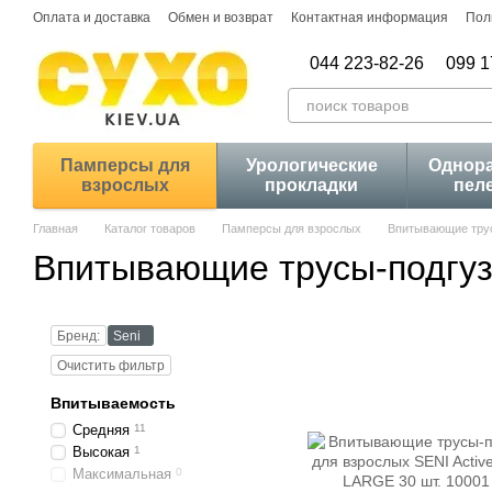
Перейти к основному контенту
Оплата и доставка
Обмен и возврат
Контактная информация
Пол
044 223-82-26
099 1
Памперсы для
Урологические
Однор
взрослых
прокладки
пел
Главная
Каталог товаров
Памперсы для взрослых
Впитывающие трус
Впитывающие трусы-подгуз
Бренд:
Seni
Очистить фильтр
Впитываемость
Средняя
11
Высокая
1
Максимальная
0