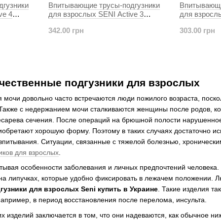
дгузники
Впитывающие трусы-подгузники
Впитывающи
ve 4
для взрослых SENI Active 3
для взрослы
LARGE 10шт. Air
MEDIUM 10ш
342.00 грн
303.00 грн
чественные подгузники для взрослых
мочи довольно часто встречаются люди пожилого возраста, поско
 Также с недержанием мочи сталкиваются женщины после родов, ко
есарева сечения. После операций на брюшной полости нарушенное
иобретают хорошую форму. Поэтому в таких случаях достаточно и
впитывания. Ситуации, связанные с тяжелой болезнью, хроническ
иков для взрослых
.
итывая особенности заболевания и личных предпочтений человека.
на липучках, которые удобно фиксировать в лежачем положении. Л
гузники для взрослых Seni купить в Украине
. Такие изделия т
например, в период восстановления после перелома, инсульта.
их изделий заключается в том, что они надеваются, как обычное ни