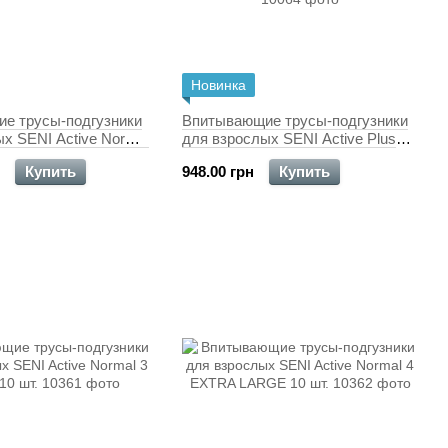
Новинка
е трусы-подгузники
Впитывающие трусы-подгузники
х SENI Active Normal
для взрослых SENI Active Plus
RGE 30 шт.
EXTRA EXTRA LARGE 10шт. Air
Купить
948.00 грн
Купить