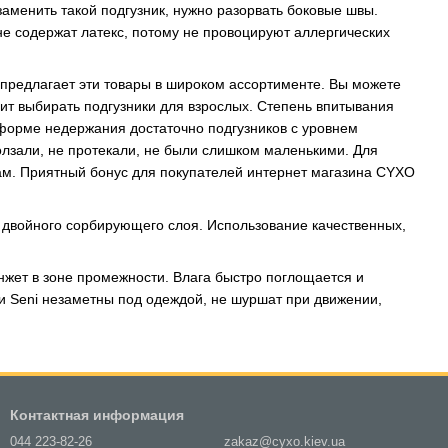
заменить такой подгузник, нужно разорвать боковые швы.
не содержат латекс, потому не провоцируют аллергических
 предлагает эти товары в широком ассортименте. Вы можете
ит выбирать подгузники для взрослых. Степень впитывания
 форме недержания достаточно подгузников с уровнем
олзали, не протекали, не были слишком маленькими. Для
ам. Приятный бонус для покупателей интернет магазина CYXO
 двойного сорбирующего слоя. Использование качественных,
нжет в зоне промежности. Влага быстро поглощается и
и Seni незаметны под одеждой, не шуршат при движении,
Контактная информация
044 223-82-26
zakaz@cyxo.kiev.ua