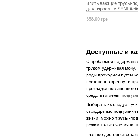
Впитывающие трусы-по
для взрослых SENI Acti
EXTRA LARGE 10шт. Air
358.00 грн
Доступные и ка
С проблемой недержания 
трудом удерживая мочу.
роды проходили путем к
постепенно крепнут и пр
прокладки повышенного 
средств гигиены,
подгузн
Выбирать их следует, уч
стандартные подгузники 
жизни, можно
трусы-под
режим только частично, 
Главное достоинство так