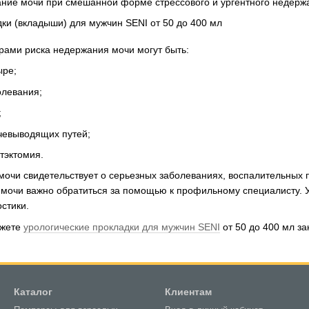
ние мочи при смешанной форме стрессового и ургентного недерж
ами риска недержания мочи могут быть:
ыре;
олевания;
;
чевыводящих путей;
тэктомия.
очи свидетельствует о серьезных заболеваниях, воспалительных 
 мочи важно обратиться за помощью к профильному специалисту. У
стики.
ожете
урологические прокладки для мужчин SENI
от 50 до 400 мл за
Каталог
Клиентам