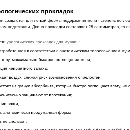
рологических прокладок
ия создаются для легкой формы недержания мочи - степень поглощ
ном подтекании. Длина прокладки составляет 28 сантиметров, то 
ости
урологических прокладок для мужчин
:
азработанная в соответствии с анатомическим телосложением муж
к телу, максимально быстрое поглощение мочи;
ция неприятного запаха;
ает воздух, снижая риск возникновения опрелостей;
стоит из гранул абсорбента, которые быстро поглощают влагу, не
олнительно защищают от протекания;
ие влаги;
, анатомически продуманная форма;
, не сползает;