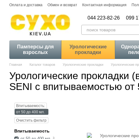
Перейти к основному контенту
Оплата и доставка
Обмен и возврат
Контактная информация
Пол
044 223-82-26
099 1
Памперсы для
Урологические
Однор
взрослых
прокладки
пел
Главная
Каталог товаров
Урологические прокладки
Урологические п
Урологические прокладки 
SENI с впитываемостью от 
Впитываемость:
от 50 до 400 мл.
Очистить фильтр
Впитываемость
от 50 до 400 мл.
3