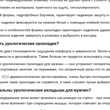
ет индивидуальную упаковку, поэтому ее удобно брать с собой в т
товлен из материала, приятного на ощупь, гипоаллергенного.
й формы, гидрофобных бортиков, гарантирует надежную защиту и о
а надежно фиксируется на нижнем белье с помощью клейкой полос
сок и особенностей формы прокладки гарантируют надежное удерж
анное изделие завернуть в упаковку и выбросить в мусорку.
ть урологические прокладки?
ия дают пользователю ощущение комфорта и уверенности. Капли м
ности и дискомфорта. Также больше не придется испытывать стыд
е урологических прокладок для мужчин — они устраняют неприятны
 спортивные занятия, не переживая, что неприятный запах кто-то за
и SENI
дерматологически протестированы, очень быстро поглощают 
ания такие прокладки не справятся, в таких случаях лучше выбират
туальны урологические вкладыши для мужчин?
недержание мочи может возникать как реакция на стресс - при эт
 мочи возникает при сокращении мышцы, которая отвечает за опо