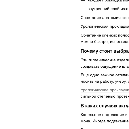
каждая прокладка име
внутренний слой изго
Сочетание анатомическо
Урологическая прокладк
Сочетание клейких поло
можно быстро, использов
Почему стоит выбра
Эти гигиенические издел
создавать ощущение влаж
Еще одно важное отличи
носить на работу, учебу,
Урологические прокладк
сильной степенью протек
В каких случаях ак
Капельное подтекание и 
моча. Иногда подтекание