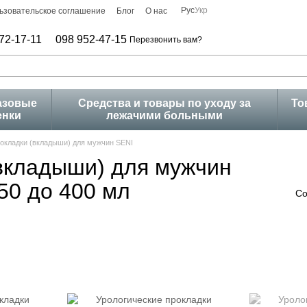
Рус
Укр
ьзовательское соглашение
Блог
О нас
72-17-11
098 952-47-15
Перезвонить вам?
азовые
Средства и товары по уходу за
То
енки
лежачими больными
рокладки (вкладыши) для мужчин SENI
(вкладыши) для мужчин
50 до 400 мл
Со