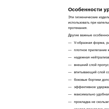
Особенности у
Эти гигиенические издел
использовать при капель
протекания.
Другие важные особенн
V-образная форма, р
плотное прилегание 
надежная нейтрализа
внешний слой пропуск
впитывающий слой со
боковые бортики доп
эффективное удержан
максимально удобная
прокладка не скользит