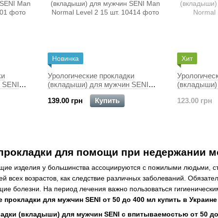
Новинка
Хит
ки
Урологические прокладки
Урологичес
 SENI
(вкладыши) для мужчин SENI
(вкладыши)
Man Normal Level 2 15 шт.
Man Normal 
139.00 грн
Купить
123.00 грн
 прокладки для помощи при недержании м
щие изделия у большинства ассоциируются с пожилыми людьми, с
ей всех возрастов, как следствие различных заболеваний. Обязате
щие болезни. На период лечения важно пользоваться гигиенически
 прокладки для мужчин SENI от 50 до 400 мл купить в Украине