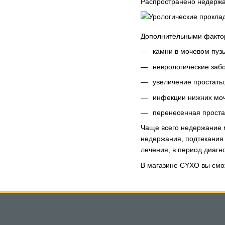
Распространено недержа
Дополнительными фактор
камни в мочевом пуз
неврологические заб
увеличение простаты
инфекции нижних мо
перенесенная проста
Чаще всего недержание м
недержания, подтекания
лечения, в период диагно
В магазине CYXO вы см