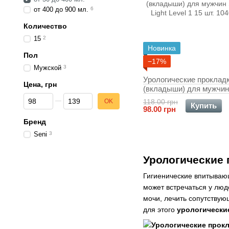
от 400 до 900 мл.
6
Количество
15
2
Новинка
Пол
−17%
Мужской
3
Урологические проклад
Цена, грн
(вкладыши) для мужчин
От Цена, грн
До Цена, грн
Man Light Level 1 15 шт.
OK
118.00 грн
Купить
98.00 грн
Бренд
Seni
3
Урологические
Гигиенические впитываю
может встречаться у люд
мочи, лечить сопутствую
для этого
урологические