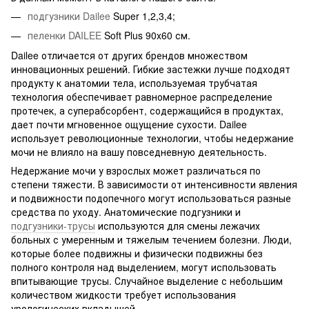
подгузники Dailee
Super 1,2,3,4;
пеленки DAILEE
Soft Plus 90x60 см.
Dailee отличается от других брендов множеством
инновационных решений. Гибкие застежки лучше подходят
продукту к анатомии тела, используемая трубчатая
технология обеспечивает равномерное распределение
протечек, а суперабсорбент, содержащийся в продуктах,
дает почти мгновенное ощущение сухости. Dailee
использует революционные технологии, чтобы недержание
мочи не влияло на вашу повседневную деятельность.
Недержание мочи у взрослых может различаться по
степени тяжести. В зависимости от интенсивности явления
и подвижности подопечного могут использоваться разные
средства по уходу. Анатомические подгузники и
подгузники-трусы
используются для смены лежачих
больных с умеренным и тяжелым течением болезни. Люди,
которые более подвижны и физически подвижны без
полного контроля над выделением, могут использовать
впитывающие трусы. Случайное выделение с небольшим
количеством жидкости требует использования
урологических вкладышей.