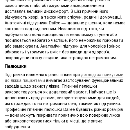
самостійності або обтяжуючими захворюваннями
доставляє великий дискомфорт. З цієї причини його
відчувають хворі, а також його опікуни, родичі і домочадці.
Анатомічні підгузники Dailee — ідеальне рішення, коли немає
контролю над виділенням. Незалежно від того, чи
відбувається воно випадково і в невеликому ступені або
посилюється набагато частіше, його неможливо приховати
або замаскувати. Анатомічні підгузки для чоловіків і жінок
вбирають і утримують вміст без шкоди для здоров'я,
покращуючи гігієну людини, яка страждає нетриманням.
Пелюшки
Підтримка належного рівня гігієни при
догляді за прикутими
до ліжка пацієнтами
вимагає застосування функціональних
заходів щодо захисту ліжка. Гігієнічні пелюшки
використовуються як додатковий захист. Найчастіше їх
доповнюють продуктами, використовуваними для людей,
які страждають на нетримання сечі, такими як підгузники.
Професійні гігієнічні пелюшки Dailee бувають різних розмірів
— вони можуть покривати практично всю поверхню ліжка
або використовуватися тільки в місці, де є ризик
забруднення.