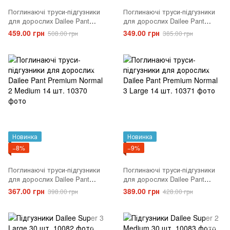
Поглинаючі труси-підгузники
Поглинаючі труси-підгузники
для дорослих Dailee Pant
для дорослих Dailee Pant
Premium Normal 4 Extra Large
Premium Normal 1 Small 14 шт.
459.00 грн
349.00 грн
508.00 грн
385.00 грн
14 шт.
Новинка
Новинка
−8%
−9%
Поглинаючі труси-підгузники
Поглинаючі труси-підгузники
для дорослих Dailee Pant
для дорослих Dailee Pant
Premium Normal 2 Medium 14
Premium Normal 3 Large 14 шт.
367.00 грн
389.00 грн
398.00 грн
428.00 грн
шт.