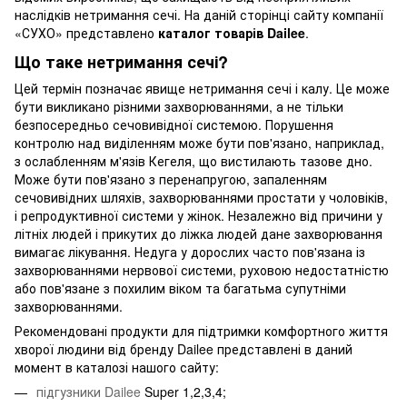
наслідків нетримання сечі. На даній сторінці сайту компанії
«СУХО» представлено
каталог товарів Dailee
.
Що таке нетримання сечі?
Цей термін позначає явище нетримання сечі і калу. Це може
бути викликано різними захворюваннями, а не тільки
безпосередньо сечовивідної системою. Порушення
контролю над виділенням може бути пов'язано, наприклад,
з ослабленням м'язів Кегеля, що вистилають тазове дно.
Може бути пов'язано з перенапругою, запаленням
сечовивідних шляхів, захворюваннями простати у чоловіків,
і репродуктивної системи у жінок. Незалежно від причини у
літніх людей і прикутих до ліжка людей дане захворювання
вимагає лікування. Недуга у дорослих часто пов'язана із
захворюваннями нервової системи, руховою недостатністю
або пов'язане з похилим віком та багатьма супутніми
захворюваннями.
Рекомендовані продукти для підтримки комфортного життя
хворої людини від бренду Dailee представлені в даний
момент в каталозі нашого сайту:
підгузники Dailee
Super 1,2,3,4;