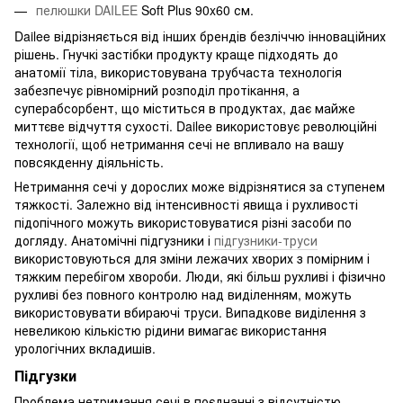
пелюшки DAILEE
Soft Plus 90x60 см.
Dailee відрізняється від інших брендів безліччю інноваційних
рішень. Гнучкі застібки продукту краще підходять до
анатомії тіла, використовувана трубчаста технологія
забезпечує рівномірний розподіл протікання, а
суперабсорбент, що міститься в продуктах, дає майже
миттєве відчуття сухості. Dailee використовує революційні
технології, щоб нетримання сечі не впливало на вашу
повсякденну діяльність.
Нетримання сечі у дорослих може відрізнятися за ступенем
тяжкості. Залежно від інтенсивності явища і рухливості
підопічного можуть використовуватися різні засоби по
догляду. Анатомічні підгузники і
підгузники-труси
використовуються для зміни лежачих хворих з помірним і
тяжким перебігом хвороби. Люди, які більш рухливі і фізично
рухливі без повного контролю над виділенням, можуть
використовувати вбираючі труси. Випадкове виділення з
невеликою кількістю рідини вимагає використання
урологічних вкладишів.
Підгузки
Проблема нетримання сечі в поєднанні з відсутністю