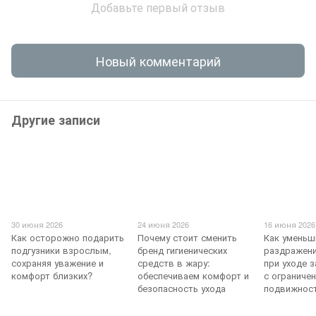
Добавьте первый отзыв
Новый комментарий
Другие записи
30 июня 2026
24 июня 2026
16 июня 2026
Как осторожно подарить
Почему стоит сменить
Как уменьш
подгузники взрослым,
бренд гигиенических
раздражен
сохраняя уважение и
средств в жару:
при уходе 
комфорт близких?
обеспечиваем комфорт и
с ограниче
безопасность ухода
подвижнос