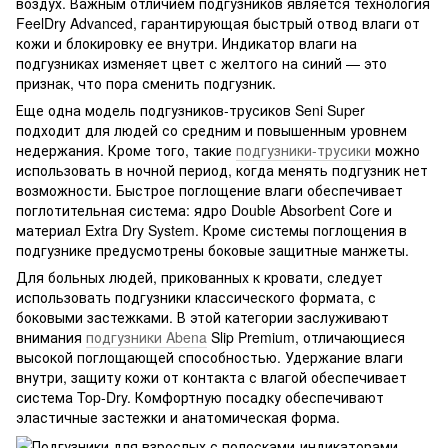
воздух. Важным отличием подгузников является технология
FeelDry Advanced, гарантирующая быстрый отвод влаги от
кожи и блокировку ее внутри. Индикатор влаги на
подгузниках изменяет цвет с желтого на синий — это
признак, что пора сменить подгузник.
Еще одна модель подгузников-трусиков Seni Super
подходит для людей со средним и повышенным уровнем
недержания. Кроме того, такие
подгузники-трусики
можно
использовать в ночной период, когда менять подгузник нет
возможности. Быстрое поглощение влаги обеспечивает
поглотительная система: ядро Double Absorbent Core и
материал Extra Dry System. Кроме системы поглощения в
подгузнике предусмотрены боковые защитные манжеты.
Для больных людей, прикованных к кровати, следует
использовать подгузники классического формата, с
боковыми застежками. В этой категории заслуживают
внимания
подгузники Abena
Slip Premium, отличающиеся
высокой поглощающей способностью. Удержание влаги
внутри, защиту кожи от контакта с влагой обеспечивает
система Top-Dry. Комфортную посадку обеспечивают
эластичные застежки и анатомическая форма.