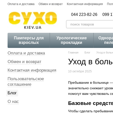
Перейти к основному контенту
Оплата и доставка
Обмен и возврат
Контактная информация
Пол
044 223-82-26
099 1
Памперсы для
Урологические
Однор
взрослых
прокладки
пел
Оплата и доставка
Главная
Блог
Уход в больн
Уход в боль
Обмен и возврат
Контактная информация
10 октября 2025
Пользовательское
Пребывание в больнице — 
соглашение
значительно снижает уров
Блог
помогут вам чувствовать с
О нас
Базовые средст
Чтобы сделать пребывание