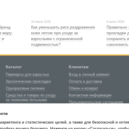
16 июня 2026
8 июня 2026
бренд
Как уменьшить риск раздражения
Правильно 
в жару:
кожи летом при уходе за
прокладки 
 и
взрослыми с ограниченной
сохранить и
подвижностью?
сэкономить
Каталог
Клиентам
Памперсы для взрослых
Вход в личный кабинет
Урологические прокладки
Оплата и доставка
Одноразовые пеленки
Обмен и возврат
Средства и товары по уходу
Контактная информация
за лежачими больными
Пользовательское соглашение
Товары медицинского
Блог
назначения
ости
О нас
Биотуалеты и расходные
маркетинга и статистических целей, а также для безопасной и опт
материалы
тройках вашего браузера. Нажмите на кнопку «Согласиться», чтобы