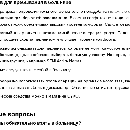
ов для пребывания в больнице
це, даже непродолжительного, обязательно понадобятся
влажные 
иально для бережной очистки кожи. В состав салфеток не входит с
няют кожу, обеспечивая высокий уровень комфорта. Салфетки мо
жный товар гигиены, незаменимый после операций, родов. Пелен
упрощает уход за пациентом и улучшает уровень комфорта.
важно использовать для пациентов, которые не могут самостоятель
больнице, целесообразно выбирать большую упаковку. На период р
ники-трусики, например SENI Active Normal.
ообразно использовать после операций на органах малого таза, к
ть швы, вызвать боль и дискомфорт. Эластичные сетчатые трусики 
ические средства можно в магазине CYXO.
ые вопросы
ны обязательно взять в больницу?