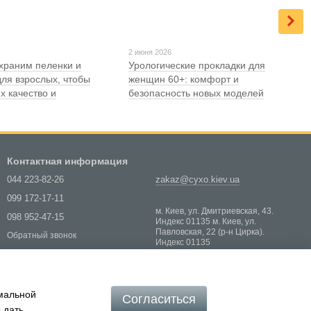
2 июня 2026
храним пеленки и
Урологические прокладки для
для взрослых, чтобы
женщин 60+: комфорт и
х качество и
безопасность новых моделей
Контактная информация
044 223-82-26
zakaz@cyxo.kiev.ua
099 172-17-11
м. Киев, ул. Дмитриевская, 43.
098 952-47-15
Индекс 01135 м. Киев, ул.
Павловская, 22 (р-н Цирка).
Обратный звонок
Индекс 01135
Карта проезда
имальной
Согласиться
 дать