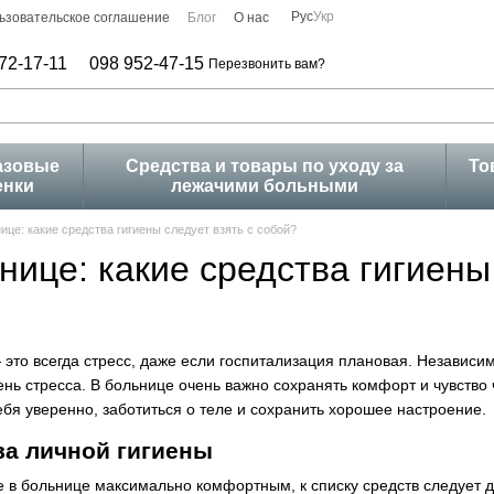
Рус
Укр
ьзовательское соглашение
Блог
О нас
72-17-11
098 952-47-15
Перезвонить вам?
азовые
Средства и товары по уходу за
То
енки
лежачими больными
ице: какие средства гигиены следует взять с собой?
нице: какие средства гигиены
это всегда стресс, даже если госпитализация плановая. Независим
ень стресса. В больнице очень важно сохранять комфорт и чувство
ебя уверенно, заботиться о теле и сохранить хорошее настроение.
ва личной гигиены
 в больнице максимально комфортным, к списку средств следует д