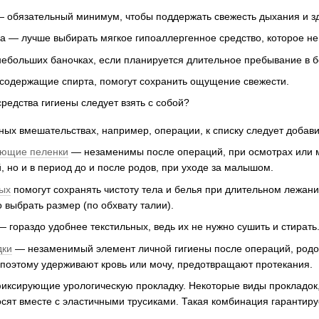
— обязательный минимум, чтобы поддержать свежесть дыхания и з
а — лучше выбирать мягкое гипоаллергенное средство, которое не
небольших баночках, если планируется длительное пребывание в б
 содержащие спирта, помогут сохранить ощущение свежести.
ных вмешательствах, например, операции, к списку следует добави
ющие пеленки
— незаменимы после операций, при осмотрах или 
, но и в период до и после родов, при уходе за малышом.
лых
помогут сохранять чистоту тела и белья при длительном лежан
выбрать размер (по обхвату талии).
гораздо удобнее текстильных, ведь их не нужно сушить и стирать
дки
— незаменимый элемент личной гигиены после операций, родов
 поэтому удерживают кровь или мочу, предотвращают протекания.
фиксирующие урологическую прокладку. Некоторые виды прокладок
осят вместе с эластичными трусиками. Такая комбинация гарантир