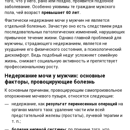
того, что у него, рано или поздно, проявится подобное
заболевание. Особенно уязвимы те граждане мужского
пола, чей возраст
превышает 60 лет
.
Фактически недержание мочи у мужчин не является
отдельной болезнью. Зачастую оно есть следствием ряда
последовательных патологических изменений, нарушающих
привычное течение жизни. Однако главной проблемой для
мужчины, страдающего недержанием, является не
ухудшение его физического состояния, а психологический
дискомфорт. Ведь подобный недуг усложняет семейную
жизнь, снижает социальную активность и препятствует
профессиональному росту.
Недержание мочи у мужчин: основные
факторы, провоцирующие болезнь
К основным причинам, провоцирующим самопроизвольное
опорожнение мочевого пузыря, относятся следующие:
недержание, как
результат перенесенных операций
на
органах малого таза: удаление части или всей
предстательной железы (простаты), лучевой терапии и
т. п.;
болезни нервной системы
: по причине того, что