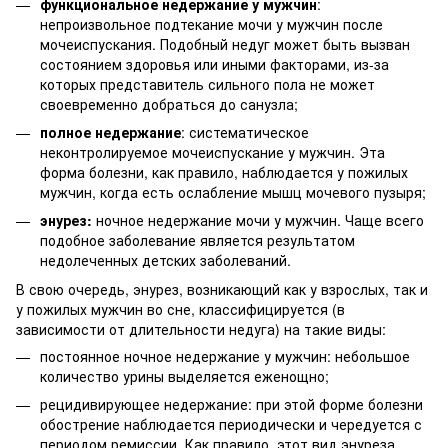
функциональное недержание у мужчин
:
непроизвольное подтекание мочи у мужчин после
мочеиспускания. Подобный недуг может быть вызван
состоянием здоровья или иными факторами, из-за
которых представитель сильного пола не может
своевременно добраться до санузла;
полное недержание
: систематическое
неконтролируемое мочеиспускание у мужчин. Эта
форма болезни, как правило, наблюдается у пожилых
мужчин, когда есть ослабление мышц мочевого пузыря;
энурез:
ночное недержание мочи у мужчин. Чаще всего
подобное заболевание является результатом
недолеченных детских заболеваний.
В свою очередь, энурез, возникающий как у взрослых, так и
у пожилых мужчин во сне, классифицируется (в
зависимости от длительности недуга) на такие виды:
постоянное ночное недержание у мужчин: небольшое
количество урины выделяется еженощно;
рецидивирующее недержание: при этой форме болезни
обострение наблюдается периодически и чередуется с
периодом ремиссии. Как правило, этот вид энуреза