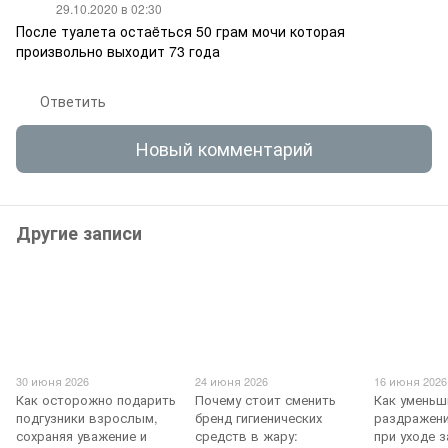
29.10.2020 в 02:30
После туалета остаëться 50 грам мочи которая
произвольно выходит 73 года
Ответить
Новый комментарий
Другие записи
30 июня 2026
24 июня 2026
16 июня 2026
Как осторожно подарить
Почему стоит сменить
Как уменьш
подгузники взрослым,
бренд гигиенических
раздражен
сохраняя уважение и
средств в жару:
при уходе 