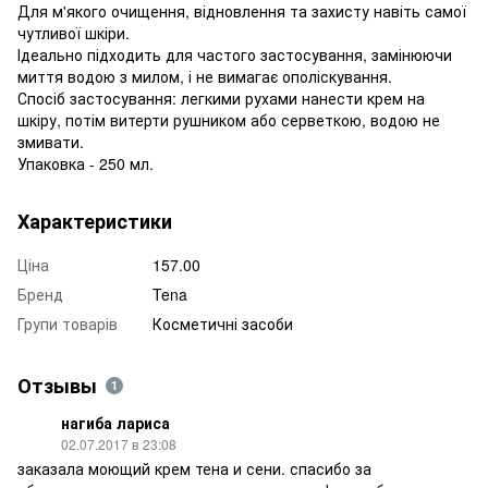
Для м'якого очищення, відновлення та захисту навіть самої
чутливої шкіри.
Ідеально підходить для частого застосування, замінюючи
миття водою з милом, і не вимагає ополіскування.
Спосіб застосування: легкими рухами нанести крем на
шкіру, потім витерти рушником або серветкою, водою не
змивати.
Упаковка - 250 мл.
Характеристики
Ціна
157.00
Бренд
Tena
Групи товарів
Косметичні засоби
Отзывы
1
нагиба лариса
02.07.2017 в 23:08
заказала моющий крем тена и сени. спасибо за