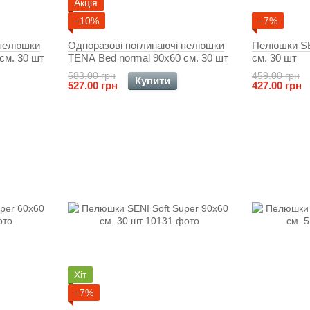
Акція
−10%
−7%
 пелюшки
Одноразові поглинаючі пелюшки
Пелюшки SE
см. 30 шт
TENA Bed normal 90x60 см. 30 шт
см. 30 шт
583.00 грн
459.00 грн
Купити
527.00 грн
427.00 грн
Хіт
−7%