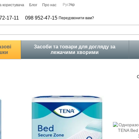
Рус
Укр
а користувача
Блог
Про нас
72-17-11
098 952-47-15
Передзвонити вам?
зові
Засоби та товари для догляду за
шки
лежачими хворими