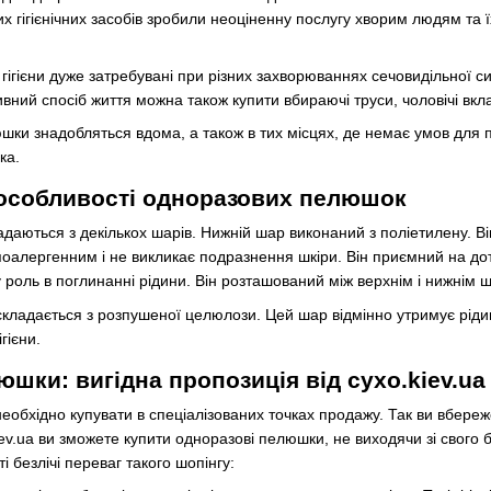
их гігієнічних засобів зробили неоціненну послугу хворим людям та
 гігієни дуже затребувані при різних захворюваннях сечовидільної 
ивний спосіб життя можна також купити вбираючі труси, чоловічі вкла
люшки знадобляться вдома, а також в тих місцях, де немає умов для 
ка.
особливості одноразових пелюшок
аються з декількох шарів. Нижній шар виконаний з поліетилену. Він 
іпоалергенним і не викликає подразнення шкіри. Він приємний на до
роль в поглинанні рідини. Він розташований між верхнім і нижнім 
ладається з розпушеної целюлози. Цей шар відмінно утримує рідину,
гієни.
шки: вигідна пропозиція від cyxo.kiev.ua
 необхідно купувати в спеціалізованих точках продажу. Так ви вбереж
kiev.ua ви зможете купити одноразові пелюшки, не виходячи зі свого
 безлічі переваг такого шопінгу: