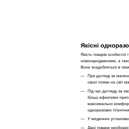
Якісні однораз
Якість товарів особистої
новонародженими, а тако
Вони знадобляться в таки
При догляді за мален
своєї появи на світ має
Під час догляду за х
більш ефективні препа
максимально комфортн
одноразових гігієніч
У медичних установах
Дані товари необхідн