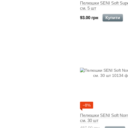
Пелюшки SENI Soft Sup
см. 5 шт
93.00 грн
Купити
−8%
Пелюшки SENI Soft Nor
см. 30 шт
497.00 грн