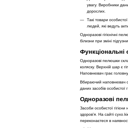
увагу. Виробники дан
дорослих.
Такі товари особистої
людей, які ведуть акт
Одноразові гігієнічні пе
білизни при зміні підгузни
Функціональні 
Одноразові пелюшки склад
коляску. Верхній шар є г
Наповнювач грає головну 
Вбираючий наповнювач ск
даних засобів особистої гі
Одноразові пелю
Засоби особистої гігієни
здоров'я. На сайті cyxo.
переконаєтеся в наявності