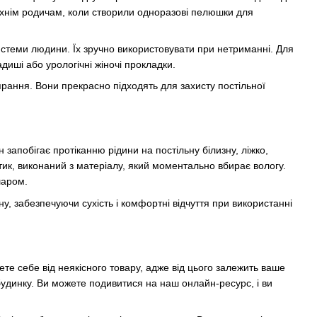
 їхнім родичам, коли створили одноразові пелюшки для
системи людини. Їх зручно використовувати при нетриманні. Для
диші або урологічні жіночі прокладки.
прання. Вони прекрасно підходять для захисту постільної
запобігає протіканню рідини на постільну білизну, ліжко,
тик, виконаний з матеріалу, який моментально вбирає вологу.
шаром.
 забезпечуючи сухість і комфортні відчуття при використанні
ете себе від неякісного товару, адже від цього залежить ваше
 будинку. Ви можете подивитися на наш онлайн-ресурс, і ви