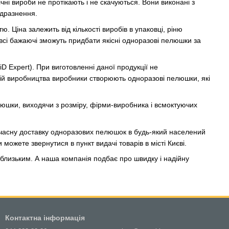
чні вироби не протікають і не скачуються. Вони виконані з
одразнення.
. Ціна залежить від кількості виробів в упаковці, ріню
 всі бажаючі зможуть придбати якісні одноразові пелюшки за
iD Expert). При виготовленні даної продукції не
ій виробництва виробники створюють одноразові пелюшки, які
юшки, виходячи з розміру, фірми-виробника і всмоктуючих
часну доставку одноразових пелюшок в будь-який населений
 можете звернутися в пункт видачі товарів в місті Києві.
м близьким. А наша компанія подбає про швидку і надійну
Контактна інформація