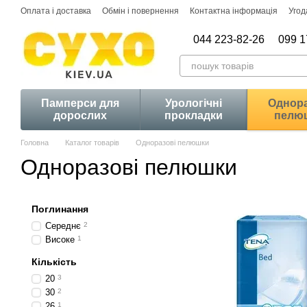
Перейти до основного контенту
Оплата і доставка
Обмін і повернення
Контактна інформація
Угод
044 223-82-26
099 1
Памперси для
Урологічні
Однора
дорослих
прокладки
пелю
Головна
Каталог товарів
Одноразові пелюшки
Одноразові пелюшки
Поглинання
Середнє
2
Високе
1
Кількість
20
3
30
2
26
1