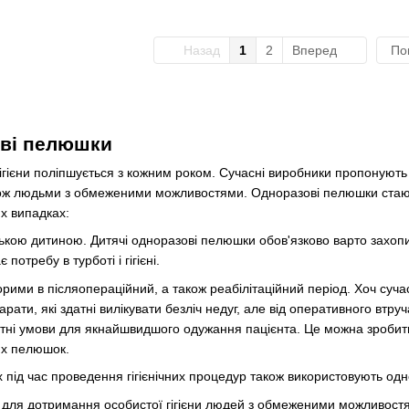
Назад
1
2
Вперед
По
ові пелюшки
 гігієни поліпшується з кожним роком. Сучасні виробники пропонують
ж людьми з обмеженими можливостями. Одноразові пелюшки стають
х випадках:
ькою дитиною. Дитячі одноразові пелюшки обов'язково варто захоп
 потребу в турботі і гігієні.
ворими в післяопераційний, а також реабілітаційний період. Хоч суч
рати, які здатні вилікувати безліч недуг, але від оперативного втр
і умови для якнайшвидшого одужання пацієнта. Це можна зробити 
них пелюшок.
 під час проведення гігієнічних процедур також використовують одн
і для дотримання особистої гігієни людей з обмеженими можливостя