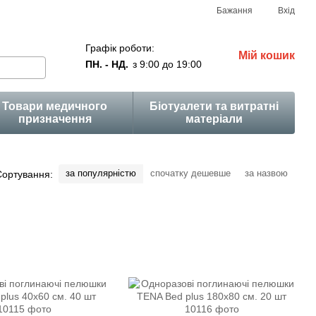
Бажання
Вхід
Графік роботи:
Мій кошик
ПН. - НД.
з 9:00 до 19:00
Товари медичного
Біотуалети та витратні
призначення
матеріали
за популярністю
спочатку дешевше
за назвою
Сортування: