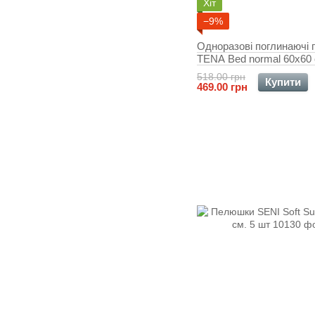
Хіт
−9%
Одноразові поглинаючі
TENA Bed normal 60x60 
518.00 грн
Купити
469.00 грн