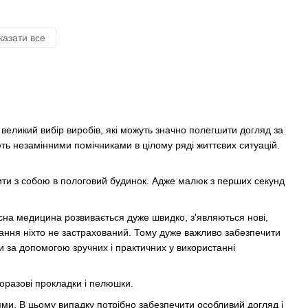
казати все
 великий вибір виробів, які можуть значно полегшити догляд за
 незамінними помічниками в цілому ряді життєвих ситуацій.
ити з собою в пологовий будинок. Адже малюк з перших секунд
асна медицина розвивається дуже швидко, з'являються нові,
учання ніхто не застрахований. Тому дуже важливо забезпечити
за допомогою зручних і практичних у використанні
оразові прокладки і пелюшки.
ми. В цьому випадку потрібно забезпечити особливий догляд і