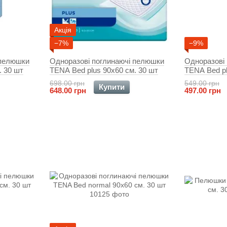
Акція
−7%
−9%
 пелюшки
Одноразові поглинаючі пелюшки
Одноразові
. 30 шт
TENA Bed plus 90x60 см. 30 шт
TENA Bed pl
698.00 грн
549.00 грн
Купити
648.00 грн
497.00 грн