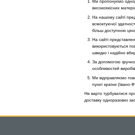
Ми пропонуємо однораз
високоякісних матері
На нашому сайті предс
всмоктуючої здатност
більш доступною цін
На сайті представлені
використовуються по
швидко і надійно вби
За допомогою зручног
особливостей виробів
Ми відправляємо тов
пункт країни (Івано-Ф
Не варто турбуватися про
доставку одноразових зас