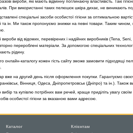
ові вироби, які мають відмінну поглинаючу властивість. Такі гігієні
алів. При використанні таких пелюшок шкіра дихає, не виникають п
тавлені спеціальні засоби особистої гігієни за оптимальною вартістю
і та ін. Ми також пропонуємо знижки на певні товари. Таким чином,
ою.
 вироби від відомих, перевірених і надійних виробників (Tena, Seni, 
вторно перероблені матеріали. За допомогою спеціальних технолог
рають рідину.
о онлайн-каталогу кожен гість сайту зможе замовити підходящі пел
.
ар вже на другий день після оформлення покупки. Гарантуємо своє
ранківськ, Вінниця, Одеса, Дніпропетровськ (Дніпро) та ін.). Також ви
 вибір та купівлю потрібних вам речей, краще приділіть увагу свої
обів особистої гігієни за вказаною вами адресою.
Каталог
Клієнтам