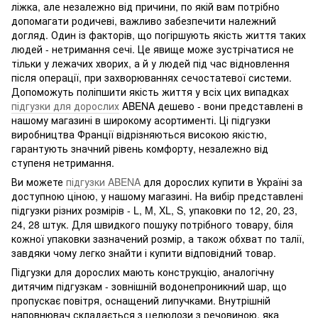
ліжка, але незалежно від причини, по якій вам потрібно
допомагати родичеві, важливо забезпечити належний
догляд. Один із факторів, що погіршують якість життя таких
людей - нетримання сечі. Це явище може зустрічатися не
тільки у лежачих хворих, а й у людей під час відновлення
після операції, при захворюваннях сечостатевої системи.
Допоможуть поліпшити якість життя у всіх цих випадках
підгузки для дорослих
ABENA дешево - вони представлені в
нашому магазині в широкому асортименті. Ці підгузки
виробництва Франції відрізняються високою якістю,
гарантують значний рівень комфорту, незалежно від
ступеня нетримання.
Ви можете
підгузки ABENA
для дорослих купити в Україні за
доступною ціною, у нашому магазині. На вибір представлені
підгузки різних розмірів - L, M, XL, S, упаковки по 12, 20, 23,
24, 28 штук. Для швидкого пошуку потрібного товару, біля
кожної упаковки зазначений розмір, а також обхват по талії,
завдяки чому легко знайти і купити відповідний товар.
Підгузки для дорослих мають конструкцію, аналогічну
дитячим підгузкам - зовнішній водонепроникний шар, що
пропускає повітря, оснащений липучками. Внутрішній
наповнювач складається з целюлози з речовиною, яка