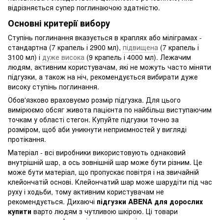
відрізняється супер поглинаючою здатністю.
Основні критерії вибору
Ступінь поглинання вказується в краплях або міліграмах -
стандартна (7 крапель і 2900 мл),
підвищена
(7 крапель і
3100 мл) і
дуже висока
(9 крапель і 4000 мл). Лежачим
людям, активним користувачам, які не можуть часто міняти
підгузки, а також на ніч, рекомендується вибирати дуже
високу ступінь поглинання.
Обов'язково враховуємо розмір підгузка. Для цього
вимірюємо обсяг живота пацієнта по найбільш виступаючим
точкам у області стегон. Купуйте підгузки точно за
розміром, щоб аби уникнути неприємностей у вигляді
протікання.
Матеріал - всі виробники використовують однаковий
внутрішній шар, а ось зовнішній шар може бути різним. Це
може бути матеріал, що пропускає повітря і на звичайній
клейончатій основі. Клейончатий шар може шарудіти під час
руху і ходьби, тому активним користувачам не
рекомендується. Дихаючі
підгузки ABENA для дорослих
купити
варто людям з чутливою шкірою. Ці товари