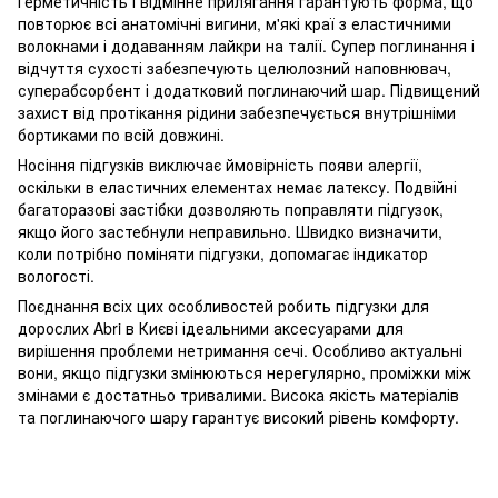
Герметичність і відмінне прилягання гарантують форма, що
повторює всі анатомічні вигини, м'які краї з еластичними
волокнами і додаванням лайкри на талії. Супер поглинання і
відчуття сухості забезпечують целюлозний наповнювач,
суперабсорбент і додатковий поглинаючий шар. Підвищений
захист від протікання рідини забезпечується внутрішніми
бортиками по всій довжині.
Носіння підгузків виключає ймовірність появи алергії,
оскільки в еластичних елементах немає латексу. Подвійні
багаторазові застібки дозволяють поправляти підгузок,
якщо його застебнули неправильно. Швидко визначити,
коли потрібно поміняти підгузки, допомагає індикатор
вологості.
Поєднання всіх цих особливостей робить підгузки для
дорослих Abri в Києві ідеальними аксесуарами для
вирішення проблеми нетримання сечі. Особливо актуальні
вони, якщо підгузки змінюються нерегулярно, проміжки між
змінами є достатньо тривалими. Висока якість матеріалів
та поглинаючого шару гарантує високий рівень комфорту.