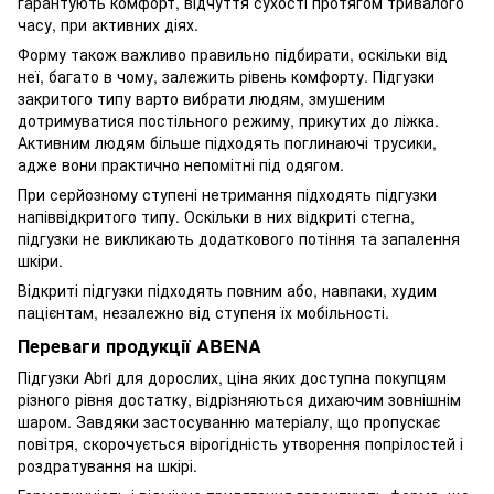
гарантують комфорт, відчуття сухості протягом тривалого
часу, при активних діях.
Форму також важливо правильно підбирати, оскільки від
неї, багато в чому, залежить рівень комфорту. Підгузки
закритого типу варто вибрати людям, змушеним
дотримуватися постільного режиму, прикутих до ліжка.
Активним людям більше підходять поглинаючі трусики,
адже вони практично непомітні під одягом.
При серйозному ступені нетримання підходять підгузки
напіввідкритого типу. Оскільки в них відкриті стегна,
підгузки не викликають додаткового потіння та запалення
шкіри.
Відкриті підгузки підходять повним або, навпаки, худим
пацієнтам, незалежно від ступеня їх мобільності.
Переваги продукції ABENA
Підгузки Abri для дорослих, ціна яких доступна покупцям
різного рівня достатку, відрізняються дихаючим зовнішнім
шаром. Завдяки застосуванню матеріалу, що пропускає
повітря, скорочується вірогідність утворення попрілостей і
роздратування на шкірі.