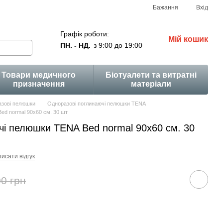
Бажання
Вхід
Графік роботи:
Мій кошик
ПН. - НД.
з 9:00 до 19:00
Товари медичного
Біотуалети та витратні
призначення
матеріали
зові пелюшки
Одноразові поглинаючі пелюшки TENA
ed normal 90x60 см. 30 шт
чі пелюшки TENA Bed normal 90x60 см. 30
исати відгук
0 грн