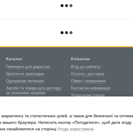
Каталог
Клієнтам
Памперси для дорослих
Вхід до кабінету
Урологічні прокладки
Оплата і доставка
Одноразові пелюшки
Обмін і повернення
Засоби та товари для догляду
Контактна інформація
за лежачими хворими
Угода користувача
Товари медичного
Блог
призначення
Про нас
Біотуалети та витратні
 маркетингу та статистичних цілей, а також для безпечної та оптим
матеріали
х вашого браузера. Натисніть кнопку «Погодитися», щоб дати згоду
жна ознайомитися на сторінці
Угода користувача
.