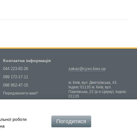
Контактна інформація
044 223-82-26
zakaz@cyxo.kiev.ua
099 172-17-11
м. Київ, вул. Дмитрівська, 43.
098 952-47-15
Індекс 01135 м. Київ, вул.
Павлівська, 22 (р-н Цирку). Індекс
Передзвонити вам?
01135
Мапа проїзду
альної роботи
Погодитися
 на