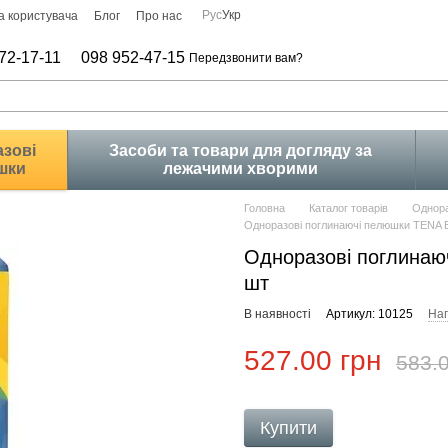
Рус
Укр
а користувача
Блог
Про нас
72-17-11
098 952-47-15
Передзвонити вам?
зові
Засоби та товари для догляду за
шки
лежачими хворими
Головна
Каталог товарів
Однора
Одноразові поглинаючі пелюшки TENA B
Одноразові поглинаю
шт
В наявності
Артикул: 10125
Нап
527.00 грн
583.0
Купити