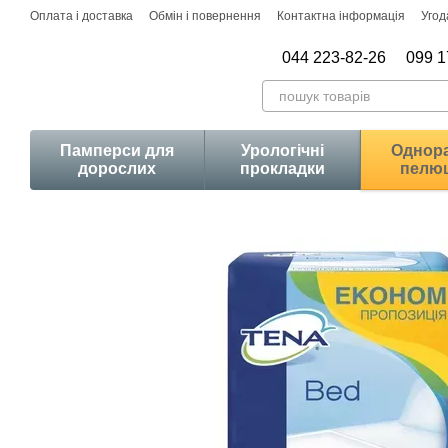
Перейти до основного контенту
Оплата і доставка
Обмін і повернення
Контактна інформація
Угод
044 223-82-26
099 1
Памперси для
Урологічні
Однора
дорослих
прокладки
пелю