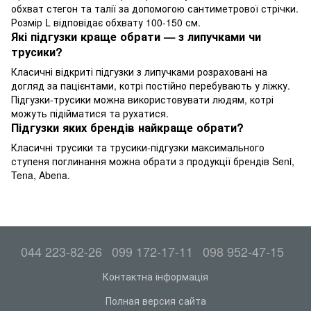
обхват стегон та талії за допомогою сантиметрової стрічки.
Розмір L відповідає обхвату 100-150 см.
Які підгузки краще обрати — з липучками чи
трусики?
Класичні відкриті підгузки з липучками розраховані на
догляд за пацієнтами, котрі постійно перебувають у ліжку.
Підгузки-трусики можна використовувати людям, котрі
можуть підійматися та рухатися.
Підгузки яких брендів найкраще обрати?
Класичні трусики та трусики-підгузки максимального
ступеня поглинання можна обрати з продукції брендів Seni,
Tena, Abena.
044 223-82-26
099 172-17-11
098 952-47-15
Контактна інформація
Полная версия сайта