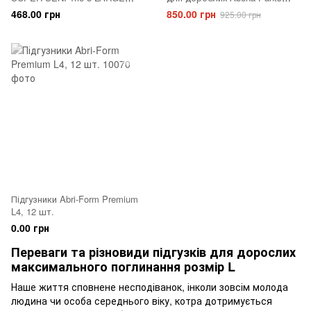
10шт. Air
Premium L3, 15 шт.
468.00 грн
850.00 грн
925.00 грн
Підгузники Abri-Form Premium
L4, 12 шт.
0.00 грн
Переваги та різновиди підгузків для дорослих
максимального поглинання розмір L
Наше життя сповнене несподіванок, інколи зовсім молода
людина чи особа середнього віку, котра дотримується