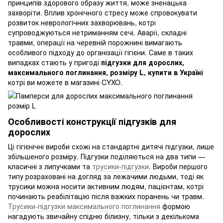
принципів здорового образу життя, може зненацька
захворіти. Вплив хронічного стресу може спровокувати
розвиток неврологічних захворювань, котрі
супроводжуються нетриманням сечі. Аварії, складні
травми, операції на черевній порожнині вимагають
особливого підходу до організації гігієни. Саме в таких
випадках стають у пригоді
підгузки для дорослих,
максимального поглинання, розміру L, купити в Україні
котрі ви можете в магазині CYXO.
Особливості конструкції підгузків для
дорослих
Ці гігієнічні вироби схожі на стандартні дитячі підгузки, лише
збільшеного розміру. Підгузки поділяються на два типи —
класичні з липучками та
трусики-підгузки
. Вироби першого
типу розраховані на догляд за лежачими людьми, тоді як
трусики можна носити активним людям, пацієнтам, котрі
починають реабілітацію після важких поранень чи травм.
Трусики-підгузки максимального поглинання
формою
нагадують звичайну спідню білизну, тільки з декількома