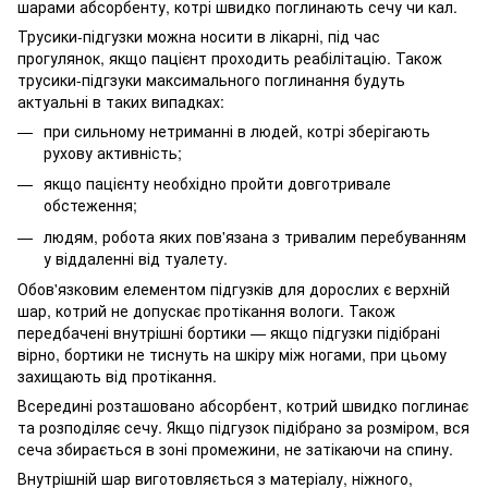
шарами абсорбенту, котрі швидко поглинають сечу чи кал.
Трусики-підгузки можна носити в лікарні, під час
прогулянок, якщо пацієнт проходить реабілітацію. Також
трусики-підгзуки максимального поглинання будуть
актуальні в таких випадках:
при сильному нетриманні в людей, котрі зберігають
рухову активність;
якщо пацієнту необхідно пройти довготривале
обстеження;
людям, робота яких пов'язана з тривалим перебуванням
у віддаленні від туалету.
Обов'язковим елементом підгузків для дорослих є верхній
шар, котрий не допускає протікання вологи. Також
передбачені внутрішні бортики — якщо підгузки підібрані
вірно, бортики не тиснуть на шкіру між ногами, при цьому
захищають від протікання.
Всередині розташовано абсорбент, котрий швидко поглинає
та розподіляє сечу. Якщо підгузок підібрано за розміром, вся
сеча збирається в зоні промежини, не затікаючи на спину.
Внутрішній шар виготовляється з матеріалу, ніжного,