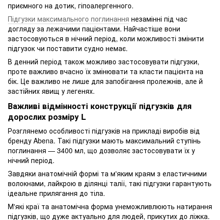
приємного на дотик, гіпоалергенного.
Підгузки максимального поглинання
незамінні під час
догляду за лежачими пацієнтами. Найчастіше вони
застосовуються в нічний період, коли можливості змінити
підгузок чи поставити судно немає.
В денний період також можливо застосовувати підгузки,
проте важливо вчасно їх змінювати та класти пацієнта на
бік. Це важливо не лише для запобігання пролежнів, але й
застійних явищ у легенях.
Важливі відмінності конструкції підгузків для
дорослих розміру L
Розглянемо особливості підгузків на прикладі виробів від
бренду Abena. Такі підгузки мають максимальний ступінь
поглинання — 3400 мл, що дозволяє застосовувати їх у
нічний період.
Завдяки анатомічній формі та м'яким краям з еластичними
волокнами, лайкрою в ділянці талії, такі підгузки гарантують
ідеальне прилягання до тіла.
М'які краї та анатомічна форма унеможливлюють натирання
підгузків, що дуже актуально для людей, прикутих до ліжка.