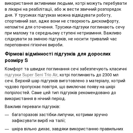
використання активними людьми, котрі можуть перебувати
в лікарні на реабілітації, або ж вести звичний розпорядок
дня. У трусиках підгузках можна відвідувати роботу,
спортивний зал, адже вони не створюють дискомфорту,
непомітні для оточення. Трусики-підгзуки поглинають сечу
при малому та середньому ступені нетриамння. Важливо
слідкувати за зміною підгузків, не носити тривалий час
переповнені гігієнічні вироби.
Фірмові відмінності підгузків для дорослих
розміру S
Комфорт та швидке поглинання сечі забезпечують класичні
підгузки Super Seni Trio Air
, котрі поглинають до 2300 мл
сечі. Верхній шар підгузків виготовлено з матеріалу, котрий
чудово пропускає повітря, що виключає появу на шкірі
попрілостей. Саме цей тип підгузків рекомендовано до
використання в нічний період.
Важливі переваги підгузків:
багаторазові застібки-липучки, котрими зручно
зафіксувати виріб на талії;
шкіра вільно дихає, завдяки використанню правильних