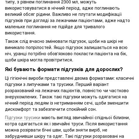
типу, з рівнем поглинання 2300 мл, можуть
використовуватися в нічний період, адже поглинають
великий обсяг рідини. Важливо не плутати модифікації
підгузків при догляді за лежачими пацієнтами, адже надто
маленьке поглинання не підійде для тривалого
використання.
Також слід вчасно змінювати підгузок, щоби на шкірі не
виникало попрілостей. Якщо підгузок залишається на всю
ніч, уранці потрібно обов'язково покласти пацієнта на бік,
щоби шкіра могла провітритися.
Які бувають формати підгузків для дорослих?
Ці гігієнічні вироби представлені двома форматами: класичні
підгузки з липучками та трусики. Перший варіант
розрахований на лежачих пацієнтів, повністю чи частково
знерухомлених. Також такі підгузки можуть одягатися на
нічний період людям із нетриманням сечі, щоби зменшити
дискомфорт та забезпечити спокійний сон.
Підгузки трусики
мають вигляд звичайної спідньої білизни,
котра одягається як і звичайні труси. Після використання
можна розірвати бічні шви, щоби зняти виріб, не
забруднивши шкіру та одяг. Такі підгузки розраховані на