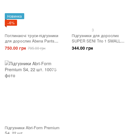
Новинка
−6%
3
Поглинаючі труси-підгузники
Підгузники для дорослих
для дорослих Abena Pants
SUPER SENI Trio 1 SMALL
Premium S2, 16 шт.
10шт. Air
750.00 грн
344.00 грн
795.00 грн
Підгузники Abri-Form Premium
S4, 22 шт.