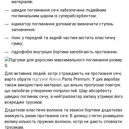
матеріалів;
швидке поглинання сечі забезпечене подвійним
поглинальним шаром із суперабсорбентом;
індикатор поглинання допомагає визначити ступінь
заповнення;
пояс у передній та задній частині містить еластичну
гумку;
гідрофобні внутрішні бортики запобігають протіканню.
Для активних людей, котрі страждають на протікання сечі,
варто обрати
підгузки Abena
Pants Premium. У цих виробах
також використано матеріал, що вільно пропускає повітря,
що запобігає утворенню попрілостей. Шар абсорбенту
швидко поглинає сечу, а нейтралізатор запаху утримує його
всередині трусиків.
Додаткові еластичні волокна та захисні бортики додатково
знижують ризик протікання сечі. В ділянці стегон розміщено
велику кількість пружних волокон, котрі не дають сповзати
трусикам.