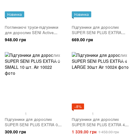
Новинка
Новинка
Поглинаючі труси-підгузники
Підгузники для дорослих
для дорослих SENI Active
SUPER SENI PLUS EXTRA
Plus EXTRA EXTRA LARGE
EXTRA LARGE 10 шт. Air
948.00 грн
669.00 грн
10шт. Air
−8%
1
1
Підгузники для дорослих
Підгузники для дорослих
SUPER SENI PLUS EXTRA 0
SUPER SENI PLUS EXTRA 4
SMALL 10 шт. Air
LARGE 30шт Air
309.00 грн
1 339.00 грн
1 458.00 грн