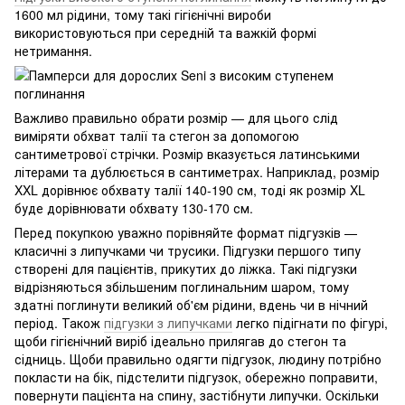
1600 мл рідини, тому такі гігієнічні вироби
використовуються при середній та важкій формі
нетримання.
Важливо правильно обрати розмір — для цього слід
виміряти обхват талії та стегон за допомогою
сантиметрової стрічки. Розмір вказується латинськими
літерами та дублюється в сантиметрах. Наприклад, розмір
XXL дорівнює обхвату талії 140-190 см, тоді як розмір XL
буде дорівнювати обхвату 130-170 см.
Перед покупкою уважно порівняйте формат підгузків —
класичні з липучками чи трусики. Підгузки першого типу
створені для пацієнтів, прикутих до ліжка. Такі підгузки
відрізняються збільшеним поглинальним шаром, тому
здатні поглинути великий об'єм рідини, вдень чи в нічний
період. Також
підгузки з липучками
легко підігнати по фігурі,
щоби гігієнічний виріб ідеально прилягав до стегон та
сідниць. Щоби правильно одягти підгузок, людину потрібно
покласти на бік, підстелити підгузок, обережно поправити,
повернути пацієнта на спину, застібнути липучки. Оскільки