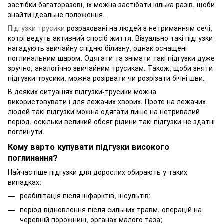
застібки багаторазові, їх можна застібати кілька разів, щоби
знайти ідеальне положення.
Підгузки трусики
розраховані на людей з нетриманням сечі,
котрі ведуть активний спосіб життя. Візуально такі підгузки
нагадують звичайну спідню білизну, однак оснащені
поглинальним шаром. Одягати та знімати такі підгузки дуже
зручно, аналогічно звичайним трусикам. Також, щоби зняти
підгузки трусики, можна розірвати чи розрізати бічні шви.
В деяких ситуаціях підгузки-трусики можна
використовувати і для лежачих хворих. Проте на лежачих
людей такі підгузки можна одягати лише на нетривалий
період, оскільки великий обсяг рідини такі підгузки не здатні
поглинути.
Кому варто купувати підгузки високого
поглинання?
Найчастіше підгузки для дорослих обирають у таких
випадках:
реабілітація після інфарктів, інсультів;
період відновлення після сильних травм, операцій на
черевній порожнині, органах малого таза;