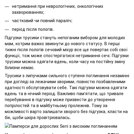
нетримання при неврологічних, онкологічних
захворюваннях;
частковий чи повний параліч;
період після пологів.
Підгузки трусики стануть непоганим вибором для молодих
мам, котрим важко звикнути до нового статусу. В перші
тижні після пологів сечовий міхур все ще повертає собі свої
функції, тож може спостерігатися нетримання сечі. Підгузки
трусики можна одягати вдень, коли часу на постійну зміну
білизни немає.
Трусики з липучками сильного ступеня поглинання незамінні
при догляді за лежачими хворими, повністю позбавленими
здатності обслуговувати себе. Такі підгузки можна одягати
вдень та в нічний період. Важливо пам'ятати, що тривале
перебування в підгузку може призвести до утворення
попрілостей та в майбутньому пролежнів. Тому за
можливості варто залишати хворого без підгузка, класти на
бік, щоби шкіра провітрювалась.