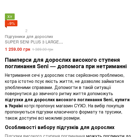
Хіт
−9%
2
Підгузники для дорослих
SUPER SENI PLUS 3 LARGE
30 шт. Air
1 259.00 грн
1 389.00 грн
Памперси для дорослих високого ступеня
поглинання Seni — допомога при нетриманні
Нетримання сечі у дорослих стає серйозною проблемою,
котра істотно псує якість життя, не дозволяє займатися
улюбленими справами. Допомогти в такій ситуації
повернутися до звичного ритму життя допоможуть
підгузки для дорослих високого поглинання Seni, купити
в Україні
котрі пропонує магазин CYXO. На вибір покупців
пропонуються підгузки класичного формату та трусики,
також доступні всі можливі розміри.
Особливості вибору підгузків для дорослих
Підгузки високого ступеня поглинання
можуть поглинути до