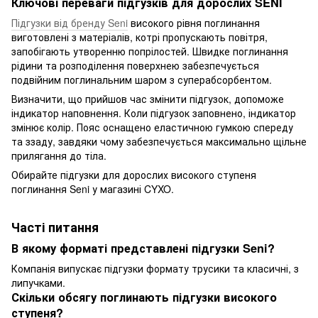
Ключові переваги підгузків для дорослих SENI
Підгузки від бренду Seni
високого рівня поглинання
виготовлені з матеріалів, котрі пропускають повітря,
запобігають утворенню попрілостей. Швидке поглинання
рідини та розподілення поверхнею забезпечується
подвійним поглинальним шаром з суперабсорбентом.
Визначити, що прийшов час змінити підгузок, допоможе
індикатор наповнення. Коли підгузок заповнено, індикатор
змінює колір. Пояс оснащено еластичною гумкою спереду
та ззаду, завдяки чому забезпечується максимально щільне
прилягання до тіла.
Обирайте підгузки для дорослих високого ступеня
поглинання Seni у магазині CYXO.
Часті питання
В якому форматі представлені підгузки Seni?
Компанія випускає підгузки формату трусики та класичні, з
липучками.
Скільки обсягу поглинають підгузки високого
ступеня?