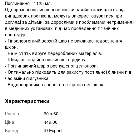
Поглинання - 1125 мл.
Одноразові поглинаючі пелюшки надійно захищають від
випадкових протікань, можуть використовуватися при
догляді за дітьми, за дорослими з проблемами нетримання і
в медичних установах. під час проведення гігієнічних
процедур.
- Гіпоалергенний верхній шар не викликає подразнення
шкіри.
- Не містять вдруге перероблених матеріалів.
- Швидко і надійно поглинають рідину
- Поглинаючий шар з розпушеної целюлози.
- Оптимально підходять для захисту постільної білизни під
час зміни підгузника.
- Водонепроникна зворотна сторона пелюшок.
Характеристики
Розмір
60 x 60
Ціна
449.00
Бренд
iD Expert