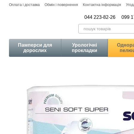
Перейти до основного контенту
Оплата і доставка
Обмін і повернення
Контактна інформація
Угод
044 223-82-26
099 1
Памперси для
Урологічні
Однора
дорослих
прокладки
пелю