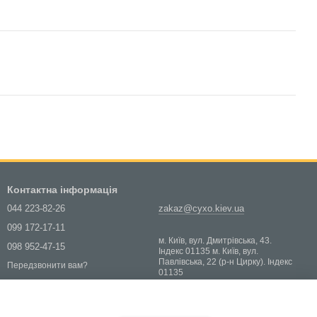
Контактна інформація
044 223-82-26
zakaz@cyxo.kiev.ua
099 172-17-11
м. Київ, вул. Дмитрівська, 43.
098 952-47-15
Індекс 01135 м. Київ, вул.
Павлівська, 22 (р-н Цирку). Індекс
Передзвонити вам?
01135
Мапа проїзду