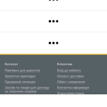
Каталог
Клієнтам
Памперси для дорослих
Вхід до кабінету
Урологічні прокладки
Оплата і доставка
Одноразові пелюшки
Обмін і повернення
Засоби та товари для догляду
Контактна інформація
за лежачими хворими
Угода користувача
Товари медичного
Блог
призначення
Про нас
Біотуалети та витратні