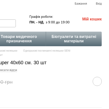
Бажання
Вхід
Графік роботи:
Мій кошик
ПН. - НД.
з 9:00 до 19:00
Товари медичного
Біотуалети та витратні
призначення
матеріали
зові пелюшки
Одноразові поглинаючі пелюшки SENI
шт
per 40x60 см. 30 шт
исати відгук
0 грн