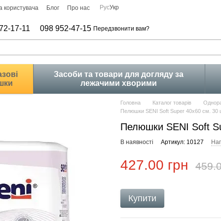
Рус
Укр
а користувача
Блог
Про нас
72-17-11
098 952-47-15
Передзвонити вам?
зові
Засоби та товари для догляду за
шки
лежачими хворими
Головна
Каталог товарів
Однора
Пелюшки SENI Soft Super 40x60 см. 30 
Пелюшки SENI Soft Su
В наявності
Артикул: 10127
Нап
427.00 грн
459.0
Купити