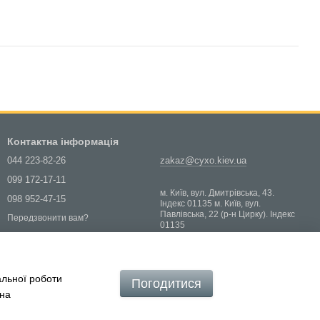
Контактна інформація
044 223-82-26
zakaz@cyxo.kiev.ua
099 172-17-11
м. Київ, вул. Дмитрівська, 43.
098 952-47-15
Індекс 01135 м. Київ, вул.
Павлівська, 22 (р-н Цирку). Індекс
Передзвонити вам?
01135
Мапа проїзду
альної роботи
Погодитися
 на