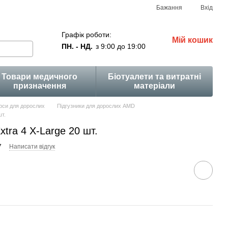
Бажання
Вхід
Графік роботи:
Мій кошик
ПН. - НД.
з 9:00 до 19:00
Товари медичного
Біотуалети та витратні
призначення
матеріали
си для дорослих
Підгузники для дорослих AMD
шт.
xtra 4 X-Large 20 шт.
7
Написати відгук