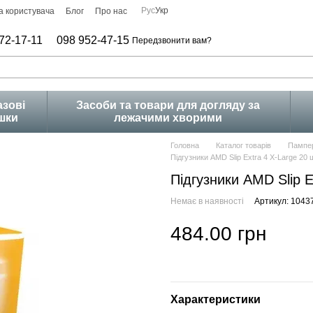
Рус
Укр
а користувача
Блог
Про нас
72-17-11
098 952-47-15
Передзвонити вам?
зові
Засоби та товари для догляду за
шки
лежачими хворими
Головна
Каталог товарів
Пампер
Підгузники AMD Slip Extra 4 X-Large 20 
Підгузники AMD Slip E
Немає в наявності
Артикул: 1043
484.00 грн
Характеристики