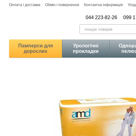
Перейти до основного контенту
Оплата і доставка
Обмін і повернення
Контактна інформація
Угод
044 223-82-26
099 1
Памперси для
Урологічні
Однора
дорослих
прокладки
пелю