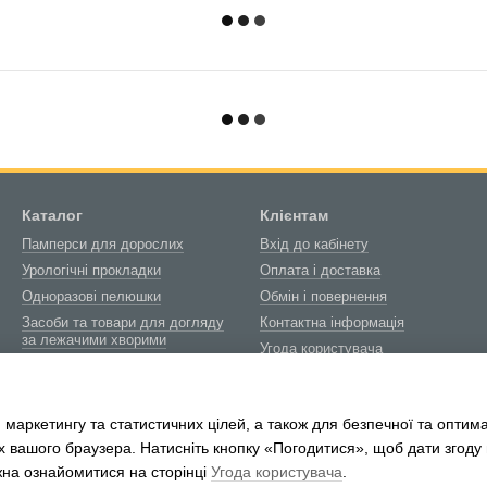
Каталог
Клієнтам
Памперси для дорослих
Вхід до кабінету
Урологічні прокладки
Оплата і доставка
Одноразові пелюшки
Обмін і повернення
Засоби та товари для догляду
Контактна інформація
за лежачими хворими
Угода користувача
Товари медичного
Блог
призначення
Про нас
Біотуалети та витратні
 маркетингу та статистичних цілей, а також для безпечної та оптим
матеріали
х вашого браузера. Натисніть кнопку «Погодитися», щоб дати згоду
жна ознайомитися на сторінці
Угода користувача
.