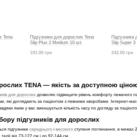
х Tena
Підгузники для дорослих Tena
Підгузники 
Slip Plus 2 Medium 10 шт.
Slip Super 3
191.00 грн
242.00 грн
орослих TENA — якість за доступною ціно
ників для дорослих
дозволяє підвищити рівень комфорту лежачого па
м, які доглядають за пацієнтом з певними хворобами. Інтернет-м
завдяки яким у вас зменшується кількість часу по догляду за пацієнт
бору підгузників для дорослих
ься підгузники
середнього
і
високого
ступеня поглинання, в межах 22
алії від 73-122 см і до 92-144 см.