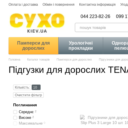
Перейти до основного контенту
Оплата і доставка
Обмін і повернення
Контактна інформація
Угод
044 223-82-26
099 1
Памперси для
Урологічні
Однора
дорослих
прокладки
пелю
Головна
Каталог товарів
Памперси для дорослих
Підгузники для дор
Підгузки для дорослих TEN
Кількість:
10
Очистити фільтр
Поглинання
Середнє
2
Високе
2
Максимальне
0