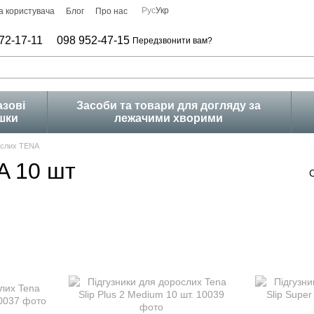
Рус
Укр
а користувача
Блог
Про нас
72-17-11
098 952-47-15
Передзвонити вам?
зові
Засоби та товари для догляду за
шки
лежачими хворими
ослих TENA
A 10 шт