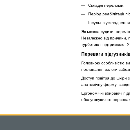
Складні переломи;
Період реабілітації пі
Інсульт з ускладнення
Як можна судити, перелік
Незалежно від причини, п
турботою і підтримкою. 
Переваги підгузникі
Головною особливістю вир
поглинання вологи забезп
Доступ повітря до шкіри 
анатомічну форму, завдя
Ергономічні вбираючі під
обслуговуючого персонал