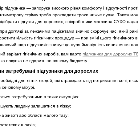
 підгузника — запорука високого рівня комфорту і відсутності прот
сантиметрову стрічку треба прокладати трохи нижче пупка. Також м
підібрати підгузки для дорослих, співробітники магазина CYXO нададу
 при догляді за лежачими пацієнтами значно скорочує час, який рані
ротити кількість гігієнічних процедур — при зміні цього гігієнічног
линаючий шар підгузників знижує до нуля ймовірність виникнення поп
й варіант гігієнічних виробів, вам варто
підгузники для дорослих T
ака покупка не вдарить по вашому бюджету.
ли затребувані підгузники для дорослих
еобхідні для літніх людей, які страждають від нетримання сечі, в сил
 сечовому міхурі.
ться затребуваними в таких ситуаціях:
мушують людину залишатися в ліжку;
а животі або області малого тазу;
остатевих шляхів;