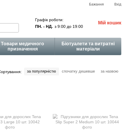
Бажання
Вхід
Графік роботи:
Мій кошик
ПН. - НД.
з 9:00 до 19:00
Товари медичного
Біотуалети та витратні
призначення
матеріали
за популярністю
спочатку дешевше
за назвою
Сортування: