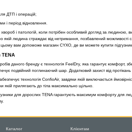
сля ДТП і операцій;
ми і період відновлення.
 хвороб і патологій, коли потрібен особливий догляд за людиною, ви
о якій людина страждає від нетримання, позбавлений можливості са
У цьому вам допоможе магазин CYXO, де ви можете купити підгузни
в TENA
обів даного бренду є технологія FeelDry, яка гарантує комфорт, зб
ечує подвійний поглинаючий шар. Додатковий захист від протікань з
забезпечує технологія ConfioAir, завдяки якій виключається ймовірні
ки якій прилягають до тіла максимально щільно.
гузники для дорослих TENA гарантують максимум комфорту для людей
у.
Каталог
Клієнтам