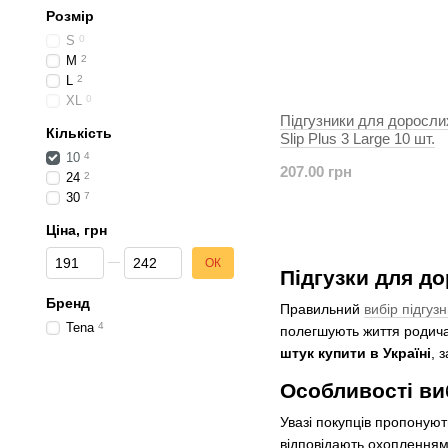
Розмір
S
0
M
2
L
2
XL
0
Підгузники для доросли
Кількість
Slip Plus 3 Large 10 шт.
10
4
207.00 грн
24
2
30
7
Ціна, грн
Від Ціна, грн
До Ціна, грн
ОК
Підгузки для д
Бренд
Правильний
вибір підгуз
Tena
4
полегшують життя родича
штук купити в Україні
, 
Особливості ви
Увазі покупців пропонуют
відповідають охопленням т