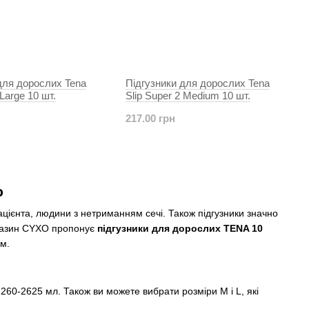
для дорослих Tena
Підгузники для дорослих Tena
 Large 10 шт.
Slip Super 2 Medium 10 шт.
217.00 грн
ю
цієнта, людини з нетриманням сечі. Також підгузники значно
агазин CYXO пропонує
підгузники для дорослих TENA 10
ом.
60-2625 мл. Також ви можете вибрати розміри M і L, які