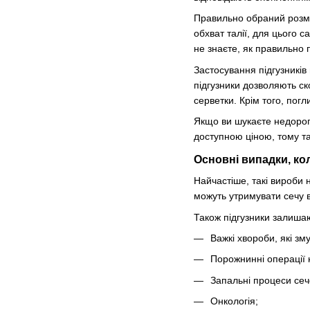
Правильно обраний розмір
обхват талії, для цього 
не знаєте, як правильно 
Застосування підгузників
підгузники дозволяють ско
серветки. Крім того, пог
Якщо ви шукаєте недороги
доступною ціною, тому т
Основні випадки, ко
Найчастіше, такі вироби н
можуть утримувати сечу в
Також підгузники залишаю
Важкі хвороби, які з
Порожнинні операції н
Запальні процеси сеч
Онкологія;