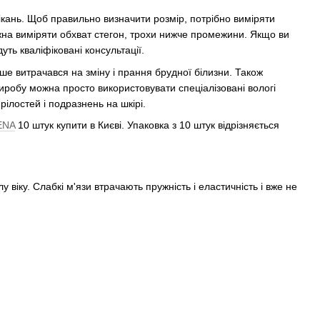
ікань. Щоб правильно визначити розмір, потрібно виміряти
ожна виміряти обхват стегон, трохи нижче промежини. Якщо ви
ть кваліфіковані консультації.
ше витрачався на зміну і прання брудної білизни. Також
о виробу можна просто використовувати спеціалізовані вологі
рілостей і подразнень на шкірі.
ENA
10 штук купити в Києві. Упаковка з 10 штук відрізняється
у віку. Слабкі м'язи втрачають пружність і еластичність і вже не