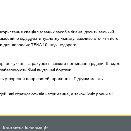
користання спеціалізованих засобів гігієни, досить великий.
мостійно відвідувати туалетну кімнату, важливо оточити його
ки для дорослих TENA 10 штук недорого.
ерігає сухість, за рахунок швидкого поглинання рідини. Швидке
абезпечують бічні внутрішні бортики.
сть утворення попрілостей, пролежнів. Підгузки мають
, які страждають від нетримання, а також їхніх родичів і
Контактна інформація