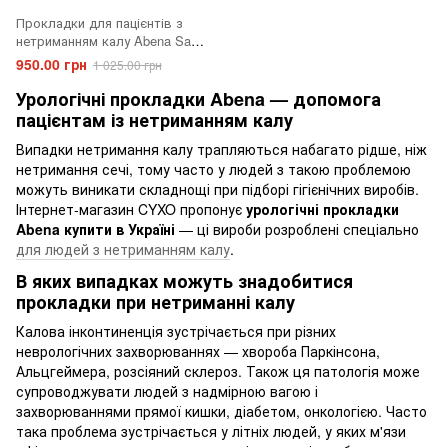
Прокладки для пацієнтів з
нетриманням калу Abena San
Premium Special 30 шт.
950.00 грн
1 025.00 грн
Урологічні прокладки Abena — допомога
пацієнтам із нетриманням калу
Випадки нетримання калу трапляються набагато рідше, ніж
нетримання сечі, тому часто у людей з такою проблемою
можуть виникати складнощі при підборі гігієнічних виробів.
Інтернет-магазин CYXO пропонує
урологічні прокладки
Abena купити в Україні
— ці вироби розроблені спеціально
для людей з нетриманням калу
.
В яких випадках можуть знадобитися
прокладки при нетриманні калу
Калова інконтиненція зустрічається при різних
неврологічних захворюваннях — хвороба Паркінсона,
Альцгеймера, розсіяний склероз. Також ця патологія може
супроводжувати людей з надмірною вагою і
захворюваннями прямої кишки, діабетом, онкологією. Часто
така проблема зустрічається у літніх людей, у яких м'язи