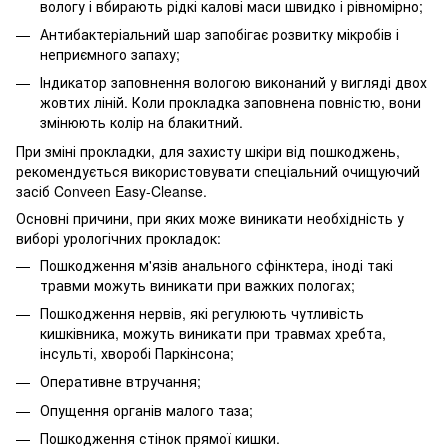
вологу і вбирають рідкі калові маси швидко і рівномірно;
Антибактеріальний шар запобігає розвитку мікробів і
неприємного запаху;
Індикатор заповнення вологою виконаний у вигляді двох
жовтих ліній. Коли прокладка заповнена повністю, вони
змінюють колір на блакитний.
При зміні прокладки, для захисту шкіри від пошкоджень,
рекомендується використовувати спеціальний очищуючий
засіб Conveen Easy-Cleanse.
Основні причини, при яких може виникати необхідність у
виборі урологічних прокладок:
Пошкодження м'язів анального сфінктера, іноді такі
травми можуть виникати при важких пологах;
Пошкодження нервів, які регулюють чутливість
кишківника, можуть виникати при травмах хребта,
інсульті, хворобі Паркінсона;
Оперативне втручання;
Опущення органів малого таза;
Пошкодження стінок прямої кишки.