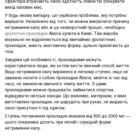
сфінктера втрачають свою здатність повністю блокувати
вихід калових мас.
У будь-якому випадку, це серйозна проблема, яку потрібно
вирішити. Незалежно від того, чи можна виключити причину
нетримання калу або ж це незворотний процес, необхідно
урологічні прокладки
Abena купити в Києві. Такі вироби
візуально не відрізняються від звичайних урологічних
прокладок, мають анатомічну форму, щільно прилягають до
тіла.
Завдяки цій особливості, прокладками можуть
користуватися люди, які хотіли вести звичний спосіб життя.
Якщо нетримання калу виражено в легкому ступені, ніщо не
заважає носити з собою прокладки Abena, міняти їх час від
часу, не змінюючи звичного темпу життя. З цими
прокладками можна працювати, займатися спортом,
відвідувати світські заходи. Що важливо, матеріали, з яких
виготовлені прокладки, не шарудять при рухах, не видають
своєї присутності під одягом.
Ступінь поглинання прокладок вказана від 900 до 2000 мл —
цього показника досить при легкій і середній формі
нетримання калу.