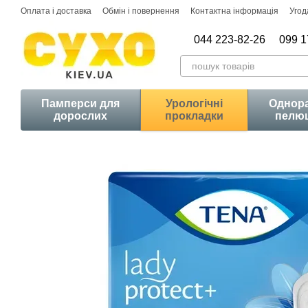
Перейти до основного контенту
Оплата і доставка
Обмін і повернення
Контактна інформація
Угод
044 223-82-26
099 1
Памперси для
Урологічні
Однора
дорослих
прокладки
пелю