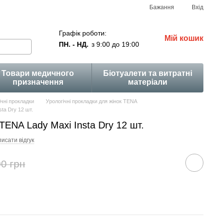
Бажання
Вхід
Графік роботи:
Мій кошик
ПН. - НД.
з 9:00 до 19:00
Товари медичного
Біотуалети та витратні
призначення
матеріали
ічні прокладки
Урологічні прокладки для жінок TENA
ta Dry 12 шт.
TENA Lady Maxi Insta Dry 12 шт.
исати відгук
0 грн