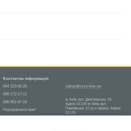
Контактна інформація
044 223-82-26
zakaz@cyxo.kiev.ua
099 172-17-11
м. Київ, вул. Дмитрівська, 43.
098 952-47-15
Індекс 01135 м. Київ, вул.
Павлівська, 22 (р-н Цирку). Індекс
Передзвонити вам?
01135
Мапа проїзду