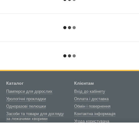
Каталог
Клієнтам
Памперси для дорослих
Вхід до кабінету
Урологічні прокладки
Оплата і доставка
Одноразові пелюшки
Обмін і повернення
Засоби та товари для догляду
Контактна інформація
за лежачими хворими
Угода користувача
Товари медичного
Блог
призначення
Про нас
Біотуалети та витратні