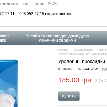
Рус
Укр
а користувача
Блог
Про нас
72-17-11
098 952-47-15
Передзвонити вам?
зові
Засоби та товари для догляду за
шки
лежачими хворими
Головна
Каталог товарів
Уролог
Урологічні прокладки TENA Lady Maxi Ins
Урологічні прокладки 
В наявності
Артикул: 10424
Нап
185.00 грн
205.0
Купити