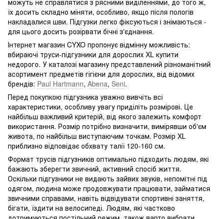
можуть не справлятися з рясними виділеннями, до того ж,
їх досить складно міняти, особливо, якщо після пологів
накладалися шви. Підгузки легко фіксуються і знімаються -
для цього досить розірвати бічні з'єднання.
Інтернет магазин CYXO пропонує відмінну можливість:
вбираючі труси-підгузники для дорослих XL купити
недорого. У каталозі магазину представлений різноманітний
асортимент предметів гігієни для дорослих, від відомих
брендів:
Paul Hartmann
,
Abena
,
Seni
.
Перед покупкою підгузника уважно вивчіть всі
характеристики, особливу увагу приділіть розмірові. Це
найбільш важливий критерій, від якого залежить комфорт
використання. Розмір потрібно визначити, вимірявши об'єм
живота, по найбільш виступаючим точкам. Розмір XL
приблизно відповідає обхвату талії 120-160 см.
Формат трусів підгузників оптимально підходить людям, які
бажають зберегти звичний, активний спосіб життя.
Оскільки підгузники не видають зайвих звуків, непомітні під
одягом, людина може продовжувати працювати, займатися
звичними справами, навіть відвідувати спортивні заняття,
бігати, їздити на велосипеді. Людям, які частково
дотримуються постільний режим, також варто вибрати