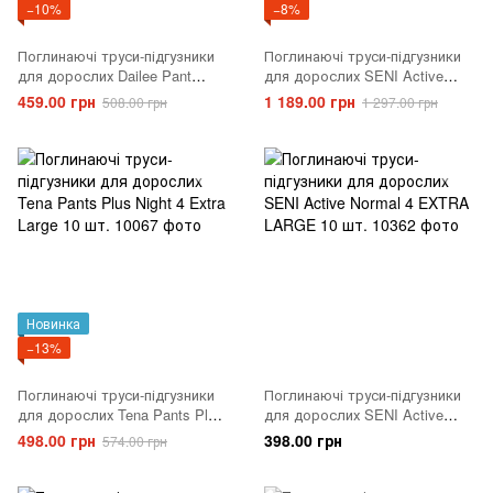
−10%
−8%
Поглинаючі труси-підгузники
Поглинаючі труси-підгузники
для дорослих Dailee Pant
для дорослих SENI Active
Premium Normal 4 Extra Large
Normal 4 EXTRA LARGE 30 шт.
459.00 грн
1 189.00 грн
508.00 грн
1 297.00 грн
14 шт.
Новинка
−13%
Поглинаючі труси-підгузники
Поглинаючі труси-підгузники
для дорослих Tena Pants Plus
для дорослих SENI Active
Night 4 Extra Large 10 шт.
Normal 4 EXTRA LARGE 10 шт.
498.00 грн
398.00 грн
574.00 грн