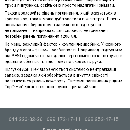
труси-підгузники, оскільки їх просто надягати і знімати.
Також враховуйте рівень поглинання, який вказується в
крапельках, також може дублюватися в мілілітрах. Рівень
поглинання обирається в залежності від ступені
нетримання – наприклад, для сильного нетримання
потрібен рівень поглинання 1200 мл.
Не менш важливий фактор - компанія-виробник. У кожного
бренду є свої «фішки» і особливості. Наприклад, підгузники
від SENI відрізняються вдалою, ергономічною конструкцією,
ідеально облягають тіло, тому не сковують рухи.
Підгузки Abri-Flex відрізняються системою нейтралізації
запахів, завдяки якій зберігається відчуття свіжості,
поліпшується рівень комфорту. Система поглинання рідини
TopDry зберігає поверхню сухою тривалий час.
044 223-82-26
099 172-17-11
098 952-47-15
Контактна інформація