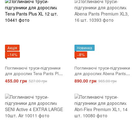
Акція
Новинка
−14%
−8%
Поглинаючі труси-підгузники
Поглинаючі труси-підгузники
для дорослих Tena Pants Plus
для дорослих Abena Pants
XL 12 шт.
Premium XL3, 16 шт.
455.00 грн
890.00 грн
527.00 грн
965.00 грн