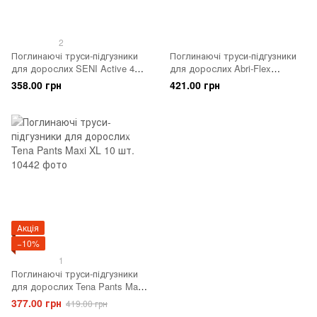
2
Поглинаючі труси-підгузники
Поглинаючі труси-підгузники
для дорослих SENI Active 4
для дорослих Abri-Flex
EXTRA LARGE 10шт. Air
Premium XL1, 14 шт.
358.00 грн
421.00 грн
Акція
−10%
1
Поглинаючі труси-підгузники
для дорослих Tena Pants Maxi
XL 10 шт.
377.00 грн
419.00 грн