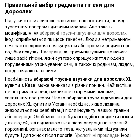
Правильний вибір предметів гігієни для
дорослих
Підгузки стали звичною частиною нашого життя, поряд з
туалетним папером і дитячим маслом. Але така їх
модифікація, як
вбираючі труси-підгузники для дорослих
,
іноді сприймається як щось ганебне. Люди з нетриманням
сечі часто соромляться купувати або просити родичів про
подібну покупку. Насправді ж, труси-підгузники це всього
лише засіб гігієни, який суттєво спрощує життя людей з
порушеннями утримування сечі, а також їх родичам, людям,
що доглядають за ними.
Необхідність
вбираючі труси-підгузники для дорослих XL
купити в Києві
може виникати з різних причин. Найчастіше,
це нетримання сечі, викликане старечими змінами,
запальним процесом. Часто вбираючі труси-підгузники для
дорослих XL купити в Україні необхідно, якщо людина
знаходиться на реабілітації після інсульту, важкої травми
або операції. Особливо затребувані подібні предмети гігієни
для людей, які відновлюються після операції на черевній
порожнині, органах малого таза. Актуальними підгузники
будуть і для жінок після пологів.
Урологічні прокладки
іноді