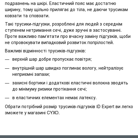
подразнень на шкірі. Еластичний пояс має достатню
ширину, тому щільно прилягає до тіла, не даючи трусикам
ковзати та сповзати.
Такі трусики-підгузки, розроблені для людей з середнім
ступенем нетримання сечі, дуже зручні в застосуванні.
Проте важливо пам'ятати про вчасну заміну підгузків, щоби
не спровокувати випадковий розвиток попрілостей.
Важливі відмінності трусиків-підгузків:
верхній шар добре пропускає повітря;
внутрішній шар швидко поглинає вологу, нейтралізує
неприємні запахи;
захисні бортики і додаткові еластичні волокна зводять
до мінімуму ризики протікання сечі;
в еластичних елементах немає латексу.
Обрати потрібний розмір трусиків-підгузків iD Expert ви легко
зможете у магазині CYXO.