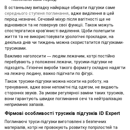
В останньому випадку найкраще обирати підгузки саме
середнього ступеня поглинання
, адже виділення в цей
період незначні. Сечовий міхур після вагітності ще не
відновився та не повернув свої функції. Також можуть
спостерігатися кров'янисті виділення. Щоби полегшити
життя та не використовувати урологічні прокладки, на
декілька днів чи тиждень можна скористатится підгузками-
трусиками.
Важливо наголосити — людям лежачим, котрі постійно
перебувають у положенні лежачи, трусики-підгузки не
підходять. Гігієнічні вироби такого формату складно надягти
на лежачу людину, важко підігнати по фігурі.
Також трусики-підгузки можна носити на роботу, на
тренування, адже вони непомітні під одягом, не видають
сторонніх звуків. За умови регулярної заміни таких трусиків,
вони гарантують швидке поглинання сечі та нейтралізацію
неприємних запахів.
Фірмові особливості трусиків підгузків iD Expert
Поглинаючі труси-підгузки виготовлені з безпечних
матеріалів, котрі не провокують розвитку попрілостей та