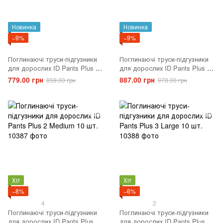
Новинка
Новинка
−9%
−9%
Поглинаючі труси-підгузники
Поглинаючі труси-підгузники
для дорослих ID Pants Plus 2
для дорослих ID Pants Plus 3
Medium 30 шт.
Large 30 шт.
779.00 грн
887.00 грн
859.00 грн
978.00 грн
Хіт
Хіт
−8%
−6%
4
2
Поглинаючі труси-підгузники
Поглинаючі труси-підгузники
для дорослих ID Pants Plus 2
для дорослих ID Pants Plus 3