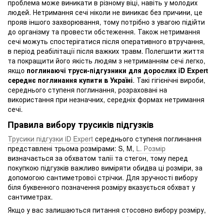
проблема може виникати в різному віці, навіть у молодих
людей. Нетримання сечі ніколи не виникає без причини, це
прояв іншого захворювання, тому потрібно з увагою підійти
до організму та провести обстеження. Також нетримання
сечі можуть спостерігатися після оперативного втручання,
в період реабілітації після важких травм. Полегшити життя
та покращити його якість людям з нетриманням сечі легко,
якщо
поглинаючі труси-підгузники для дорослих iD Expert
середнє поглинання купити в Україні
. Такі гігієнічні вироби,
середнього ступеня поглинання, розраховані на
використання при незначних, середніх формах нетримання
сечі.
Правила вибору трусиків підгузків
Трусики підгузки iD Expert
середнього ступеня поглинання
представлені трьома розмірами: S, M,
L. Розмір
визначається за обхватом талії та стегон, тому перед
покупкою підгузків важливо виміряти обидва ці розміри, за
допомогою сантиметрової стрічки. Для зручності вибору
біля буквенного позначення розміру вказується обхват у
сантиметрах.
Якщо у вас залишаються питання стосовно вибору розміру,