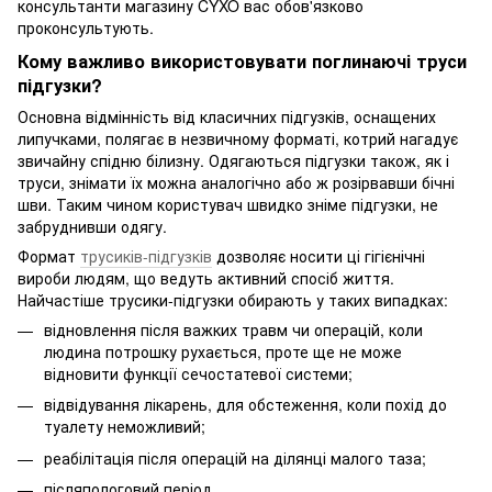
консультанти магазину CYXO вас обов'язково
проконсультують.
Кому важливо використовувати поглинаючі труси
підгузки?
Основна відмінність від класичних підгузків, оснащених
липучками, полягає в незвичному форматі, котрий нагадує
звичайну спідню білизну. Одягаються підгузки також, як і
труси, знімати їх можна аналогічно або ж розірвавши бічні
шви. Таким чином користувач швидко зніме підгузки, не
забруднивши одягу.
Формат
трусиків-підгузків
дозволяє носити ці гігієнічні
вироби людям, що ведуть активний спосіб життя.
Найчастіше трусики-підгузки обирають у таких випадках:
відновлення після важких травм чи операцій, коли
людина потрошку рухається, проте ще не може
відновити функції сечостатевої системи;
відвідування лікарень, для обстеження, коли похід до
туалету неможливий;
реабілітація після операцій на ділянці малого таза;
післяпологовий період.