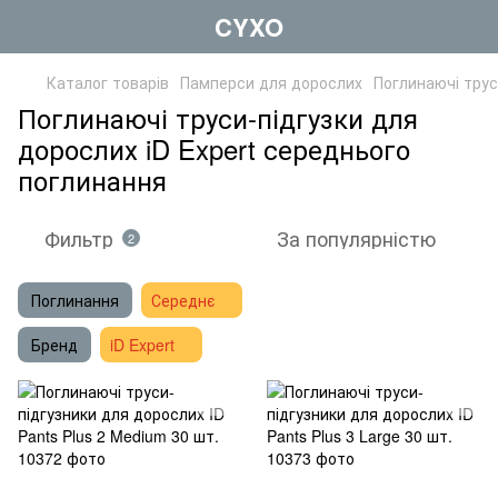
CYXO
Каталог товарів
Памперси для дорослих
Поглинаючі трус
Поглинаючі труси-підгузки для
дорослих iD Expert середнього
поглинання
Фильтр
За популярністю
2
Поглинання
Середнє
Бренд
iD Expert