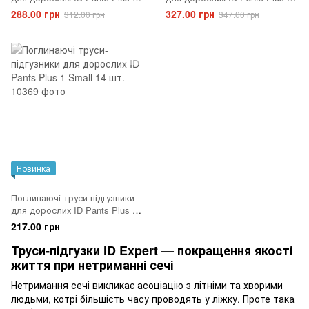
Medium 10 шт.
Large 10 шт.
288.00 грн
327.00 грн
312.00 грн
347.00 грн
Новинка
Поглинаючі труси-підгузники
для дорослих ID Pants Plus 1
Small 14 шт.
217.00 грн
Труси-підгузки iD Expert — покращення якості
життя при нетриманні сечі
Нетримання сечі викликає асоціацію з літніми та хворими
людьми, котрі більшість часу проводять у ліжку. Проте така