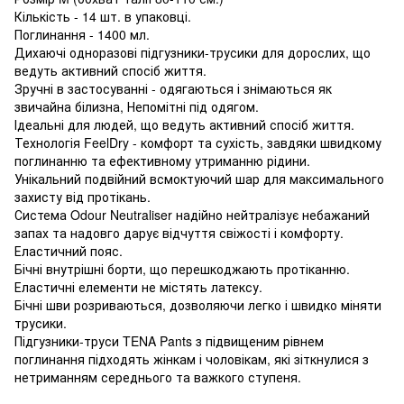
Кількість - 14 шт. в упаковці.
Поглинання - 1400 мл.
Дихаючі одноразові підгузники-трусики для дорослих, що
ведуть активний спосіб життя.
Зручні в застосуванні - одягаються і знімаються як
звичайна білизна, Непомітні під одягом.
Ідеальні для людей, що ведуть активний спосіб життя.
Технологія FeelDry - комфорт та сухість, завдяки швидкому
поглинанню та ефективному утриманню рідини.
Унікальний подвійний всмоктуючий шар для максимального
захисту від протікань.
Система Odour Neutraliser надійно нейтралізує небажаний
запах та надовго дарує відчуття свіжості і комфорту.
Еластичний пояс.
Бічні внутрішні борти, що перешкоджають протіканню.
Еластичні елементи не містять латексу.
Бічні шви розриваються, дозволяючи легко і швидко міняти
трусики.
Підгузники-труси TENA Pants з підвищеним рівнем
поглинання підходять жінкам і чоловікам, які зіткнулися з
нетриманням середнього та важкого ступеня.