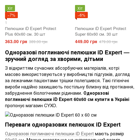
Хіт
Хіт
−7%
−6%
1
Пелюшки iD Expert Protect
Пелюшки iD Expert Protect
Plus 60x60 см. 30 шт
Super 60x60 см. 30 шт
363.00 грн
449.00 грн
389.00 грн
479.00 грн
Одноразові поглинаючі пелюшки iD Expert —
зручний догляд за хворими, дітьми
З відкриттям сучасних абсорбуючих матеріалів, котрі
масово використовуються у виробництві підгузків, догляд
за лежачими пацієнтами трішки полегшився. Такі гігієнічні
вироби надійно захищають постільну білизну від протікання,
забруднення біологічними рідинами.
Одноразові
поглинаючі пелюшки iD Expert 60x60 см купити в Україні
пропонує магазин CYXO.
Переваги одноразових пелюшок iD Expert
Одноразові поглинаючі пелюшки iD Expert
мають розмір
60x60 см
. Можна сказати що це універсальний розмір,