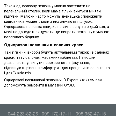
Також одноразову пелюшку можна застелити на
пеленальний столик, коли мама тільки вчиться міняти
підгузки. Малюки часто можуть зненацька спорожнити
кишківник в момент, коли з них знімають підгузок.
Одноразова пелюшка швидко поглине сечу та рідкий кал, а
мамі не доведеться думати, де випрати пелюшку в умовах
пологового будинку.
Одноразові пелюшки в салонах краси
Такі гігієнічні вироби будуть актуальними також і в салонах
краси, тату салонах, масажних кабінетах. Пелюшки
дозволяють уникнути перехресного інфікування,
підвищують рівень комфорту як для працівників салонів, так
і для їх клієнтів.
Одноразові поглинаючі пелюшки iD Expert 60x60 см вам
допоможуть замовити в магазині CYXO.
044 223-82-26
099 172-17-11
098 952-47-15