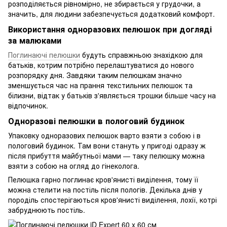
розподіляється рівномірно, не збирається у грудочки, а
значить, для людини забезпечується додатковий комфорт.
Використання одноразових пелюшок при догляді
за малюками
Поглинаючі пелюшки
будуть справжньою знахідкою для
батьків, котрим потрібно перелаштуватися до нового
розпорядку дня. Завдяки таким пелюшкам значно
зменшується час на прання текстильних пелюшок та
білизни, відтак у батьків з'являється трошки більше часу на
відпочинок.
Одноразові пелюшки в пологовий будинок
Упаковку одноразових пелюшок варто взяти з собою і в
пологовий будинок. Там вони стануть у пригоді одразу ж
після прибуття майбутньої мами — таку пелюшку можна
взяти з собою на огляд до гінеколога.
Пелюшка гарно поглинає кров'янисті виділення, тому її
можна стелити на постіль після пологів. Декілька днів у
породіль спостерігаються кров'янисті виділення, лохії, котрі
забруднюють постіль.