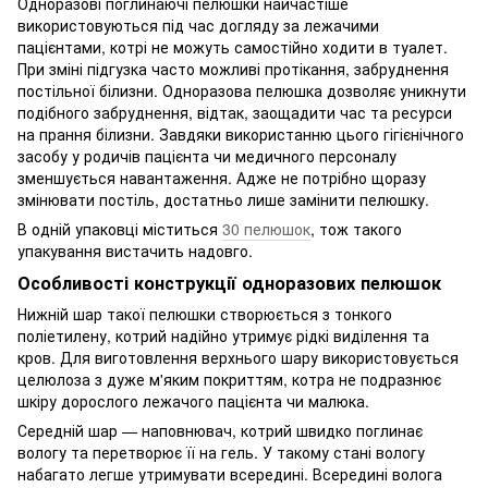
Одноразові поглинаючі пелюшки найчастіше
використовуються під час догляду за лежачими
пацієнтами, котрі не можуть самостійно ходити в туалет.
При зміні підгузка часто можливі протікання, забруднення
постільної білизни. Одноразова пелюшка дозволяє уникнути
подібного забруднення, відтак, заощадити час та ресурси
на прання білизни. Завдяки використанню цього гігієнічного
засобу у родичів пацієнта чи медичного персоналу
зменшується навантаження. Адже не потрібно щоразу
змінювати постіль, достатньо лише замінити пелюшку.
В одній упаковці міститься
30 пелюшок
, тож такого
упакування вистачить надовго.
Особливості конструкції одноразових пелюшок
Нижній шар такої пелюшки створюється з тонкого
поліетилену, котрий надійно утримує рідкі виділення та
кров. Для виготовлення верхнього шару використовується
целюлоза з дуже м'яким покриттям, котра не подразнює
шкіру дорослого лежачого пацієнта чи малюка.
Середній шар — наповнювач, котрий швидко поглинає
вологу та перетворює її на гель. У такому стані вологу
набагато легше утримувати всередині. Всередині волога