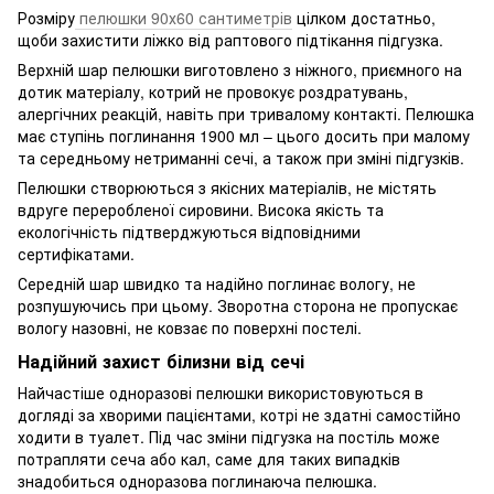
Розміру
пелюшки 90х60 сантиметрів
цілком достатньо,
щоби захистити ліжко від раптового підтікання підгузка.
Верхній шар пелюшки виготовлено з ніжного, приємного на
дотик матеріалу, котрий не провокує роздратувань,
алергічних реакцій, навіть при тривалому контакті. Пелюшка
має ступінь поглинання 1900 мл – цього досить при малому
та середньому нетриманні сечі, а також при зміні підгузків.
Пелюшки створюються з якісних матеріалів, не містять
вдруге переробленої сировини. Висока якість та
екологічність підтверджуються відповідними
сертифікатами.
Середній шар швидко та надійно поглинає вологу, не
розпушуючись при цьому. Зворотна сторона не пропускає
вологу назовні, не ковзає по поверхні постелі.
Надійний захист білизни від сечі
Найчастіше одноразові пелюшки використовуються в
догляді за хворими пацієнтами, котрі не здатні самостійно
ходити в туалет. Під час зміни підгузка на постіль може
потрапляти сеча або кал, саме для таких випадків
знадобиться одноразова поглинаюча пелюшка.