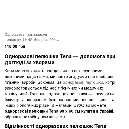
Одноразові поглинаючі
пелюшки TENA Bed plus 90x60
см. 5 шт
118.00 грн
Одноразові пелюшки Tena — допомога при
догляді за хворими
Коли мова заходить про догляд за важкохворими,
лежачими пацієнтами, ми часто згадуємо про особливі
гігієнічні вироби. Зокрема, це
одноразові пелюшки
, котрі
використовуються під час гігієнічних чи медичних
маніпуляцій. Головна задача цих пелюшок — захистити
білизну та поверхні меблів від проливання сечі, крові та
інших біологічних рідин. В магазині CYXO ви можете
одноразові пелюшки Tena 90 x 60 см купити в Україні
,
обравши потрібну вам кількість.
Відмінності одноразових пелюшок Tena