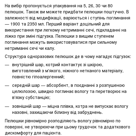
На вибір пропонується упакування на 5, 26, 30 чи 80
пелюшок. Також ви можете придбати пелюшки поштучно. В
залежності від модифікації, варіюється і ступінь поглинання
— 1900 та 2350 мл. Перший варіант доцільний для
використання при легкому нетриманні сечі, підкладанні на
ліжко при зміні підгузка. Пелюшки з вищим ступенем
поглинання можуть використовуватися при сильному
нетриманні сечі чи калу.
Структура одноразових пелюшок де в чому нагадує підгузок:
внутрішній шар, котрий контактує зі шкірою,
виготовлений з м'якого, ніжного нетканого матеріалу,
повністю гіпоалергенний;
середній шар — абсорбент, в поєднанні з розпушеною
целюлозою, швидко поглинає вологу та перетворює на
в'язку субстанцію;
зовнішній шар — міцна плівка, котра не випускає вологу
назовні, захищаючи білизну від забруднень.
Пелюшки рівномірно розподіляють вологу рівномірно по
поверхні, не утворюючи при цьому грудочок та додаткового
дискомфорту для пацієнта.