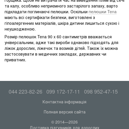
та калу, особливо неприємного застарілого запаху, варто
підкладати поглинаючі пелюшки. Оскільки
пелюшки Tena
мають всі сертифікати безпеки, виготовлені з
гіпоалергенних матеріалів, шкіра дитини лишиться сухою і
неушкодженою.
Розмір пелюшок Tena 90 x 60 сантиметрів вважається
універсальним, адже такі вироби однаково підходять для
ліжок дорослих, ліжечок та возиків дітей. Також їх можна
застосовувати в медичних закладах, державних чи
приватних.
044 223-82-26
099 172-17-11
098 952-47-15
Контактна інформація
Полная версия сайта
© 2014—2026
Доставка підгузників для дорослих