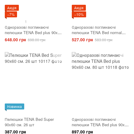
Акція
Акція
−7%
−10%
1
Одноразові поглинаючі
Одноразові поглинаючі
пелюшки TENA Bed plus 90x60
пелюшки TENA Bed normal
см. 30 шт
90x60 см. 30 шт
648.00 грн
527.00 грн
698.00 грн
583.00 грн
Новинка
Пелюшки TENA Bed Super
Одноразові поглинаючі
90x60 см. 26 шт
пелюшки TENA Bed plus 90x60
см. 80 шт
387.00 грн
897.00 грн