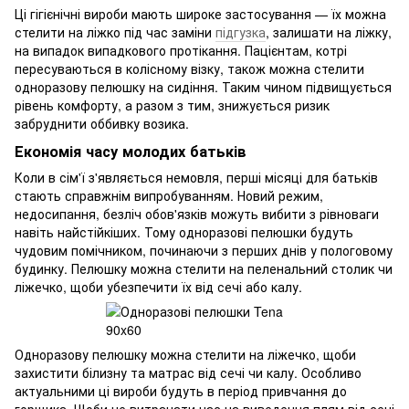
Ці гігієнічні вироби мають широке застосування — їх можна
стелити на ліжко під час заміни
підгузка
, залишати на ліжку,
на випадок випадкового протікання. Пацієнтам, котрі
пересуваються в колісному візку, також можна стелити
одноразову пелюшку на сидіння. Таким чином підвищується
рівень комфорту, а разом з тим, знижується ризик
забруднити оббивку возика.
Економія часу молодих батьків
Коли в сім'ї з'являється немовля, перші місяці для батьків
стають справжнім випробуванням. Новий режим,
недосипання, безліч обов'язків можуть вибити з рівноваги
навіть найстійкіших. Тому одноразові пелюшки будуть
чудовим помічником, починаючи з перших днів у пологовому
будинку. Пелюшку можна стелити на пеленальний столик чи
ліжечко, щоби убезпечити їх від сечі або калу.
Одноразову пелюшку можна стелити на ліжечко, щоби
захистити білизну та матрас від сечі чи калу. Особливо
актуальними ці вироби будуть в період привчання до
горщика. Щоби не витрачати час на виведення плям від сечі