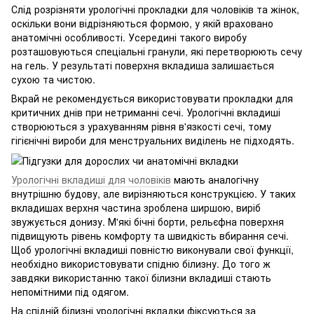
Слід розрізняти урологічні прокладки для чоловіків та жінок,
оскільки вони відрізняються формою, у якій враховано
анатомічні особливості. Усередині такого виробу
розташовуються спеціальні гранули, які перетворюють сечу
на гель. У результаті поверхня вкладиша залишається
сухою та чистою.
Вкрай не рекомендується використовувати прокладки для
критичних днів при нетриманні сечі. Урологічні вкладиші
створюються з урахуванням рівня в'язкості сечі, тому
гігієнічні вироби для менструальних виділень не підходять.
Урологічні вкладиші для чоловіків
мають аналогічну
внутрішню будову, але вирізняються конструкцією. У таких
вкладишах верхня частина зроблена ширшою, виріб
звужується донизу. М'які бічні борти, рельєфна поверхня
підвищують рівень комфорту та швидкість вбирання сечі.
Щоб урологічні вкладиші повністю виконували свої функції,
необхідно використовувати спідню білизну. До того ж
завдяки використанню такої білизни вкладиші стають
непомітними під одягом.
На спідній білизні урологічні вкладки фіксуються за