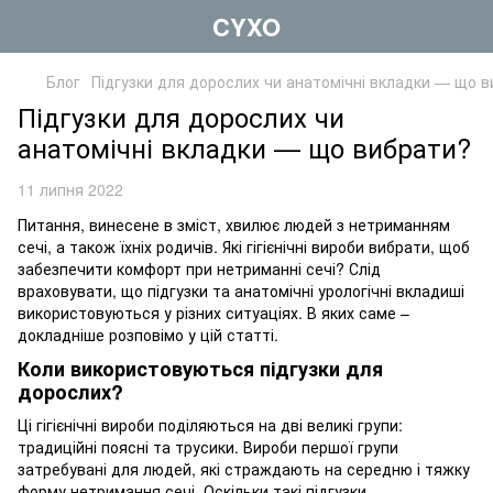
CYXO
Блог
Підгузки для дорослих чи анатомічні вкладки — що 
Підгузки для дорослих чи
анатомічні вкладки — що вибрати?
11 липня 2022
Питання, винесене в зміст, хвилює людей з нетриманням
сечі, а також їхніх родичів. Які гігієнічні вироби вибрати, щоб
забезпечити комфорт при нетриманні сечі? Слід
враховувати, що підгузки та анатомічні урологічні вкладиші
використовуються у різних ситуаціях. В яких саме –
докладніше розповімо у цій статті.
Коли використовуються підгузки для
дорослих?
Ці гігієнічні вироби поділяються на дві великі групи:
традиційні поясні та трусики. Вироби першої групи
затребувані для людей, які страждають на середню і тяжку
форму нетримання сечі. Оскільки такі підгузки