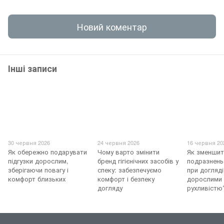
Новий коментар
Інші записи
30 червня 2026
24 червня 2026
16 червня 20
Як обережно подарувати
Чому варто змінити
Як зменшит
підгузки дорослим,
бренд гігієнічних засобів у
подразнень
зберігаючи повагу і
спеку: забезпечуємо
при догляді
комфорт близьких
комфорт і безпеку
дорослими
догляду
рухливістю