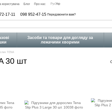
Рус
Укр
а користувача
Блог
Про нас
72-17-11
098 952-47-15
Передзвонити вам?
зові
Засоби та товари для догляду за
шки
лежачими хворими
ослих TENA
A 30 шт