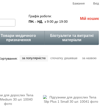
Бажання
Вхід
Графік роботи:
Мій кошик
ПН. - НД.
з 9:00 до 19:00
Товари медичного
Біотуалети та витратні
призначення
матеріали
за популярністю
спочатку дешевше
за назвою
Сортування: