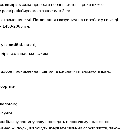
кож виміри можна провести по лінії стегон, трохи нижче
 розмір підбираємо з запасом в 2 см.
 нетримання сечі. Поглинання вказується на виробах у вигляді
х 1430-2065 мл.
у великій кількості;
шкіри, залишається сухим;
добре проникнення повітря, а це значить, знижують шанс
 бортики;
 вологою;
ипучки.
 які більшу частину часу проводять в лежачому положенні.
айно ж, люди, які хочуть зберігати звичний спосіб життя, також