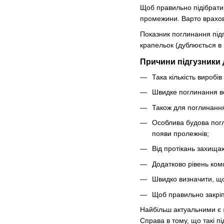
Щоб правильно підібрати р
промежини. Варто врахову
Показник поглинання підг
крапельок (дублюється в 
Причини підгузники д
Така кількість виробів
Швидке поглинання во
Також для поглинання
Особлива будова погл
появи пролежнів;
Від протікань захища
Додатково рівень комф
Швидко визначити, що
Щоб правильно закріпи
Найбільш актуальними є
Справа в тому, що такі п