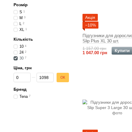
Розмір
S
1
Акція
M
3
L
2
−10%
XL
1
Підгузники для доросли
Кількість
Slip Plus XL 30 шт.
10
4
1 157.00 грн
Купити
24
2
1 047.00 грн
30
7
Ціна, грн
Від Ціна, грн
До Ціна, грн
ОК
Бренд
Tena
7