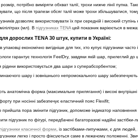
озмір, потрібно виміряти обхват талії, трохи нижче лінії пупка. Та
вати, що після трапези обсяг талії може трохи збільшуватися, тому
узників дозволяє використовувати їх при середній і високий ступінь
мілілітрах (мл). В
підгузниках TENA
цей показник варіюється в межа
ля дорослих TENA 30 штук, купити в Україні:
 в упаковці економічно вигідніше для тих, хто купує підгузники часто і 
логи гарантує технологія FeelDry, завдяки якій шар, прилеглий до 
 рідини використовується два шари з суперабсорбентом;
инаючого шару і зовнішнього непромокального шару забезпечують 
ють анатомічна форма (максимальне прилягання) і високі внутрішні
орту при носінні забезпечує еластичний пояс Flexifit;
 прийшла пора змінити підгузник, допоможе індикатор наповнення
ти підгузник по фігурі, передбачені багаторазові надійні застібки-л
підгузники класичної форми
, із застібками-липучками, є для людей,
ідгузники легко і просто фіксуються саме в лежачому положенні. Звич