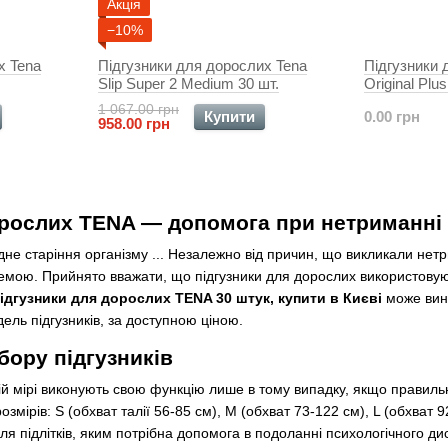
Акція
−10%
х Tena
Підгузники для дорослих Tena
Підгузники 
Slip Super 2 Medium 30 шт.
Original Plu
1 067.00 грн
Купити
0.00 грн
958.00 грн
орослих TENA — допомога при нетриманні 
дне старіння організму ... Незалежно від причин, що викликали не
емою. Прийнято вважати, що підгузники для дорослих використову
ідгузники для дорослих TENA 30 штук, купити в Києві
може вини
ель підгузників, за доступною ціною.
бору підгузників
овній мірі виконують свою функцію лише в тому випадку, якщо правил
озмірів: S (обхват талії 56-85 см), M (обхват 73-122 см), L (обхват 
я підлітків, яким потрібна допомога в подоланні психологічного д