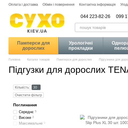
Перейти до основного контенту
Оплата і доставка
Обмін і повернення
Контактна інформація
Угод
044 223-82-26
099 1
Памперси для
Урологічні
Однора
дорослих
прокладки
пелю
Головна
Каталог товарів
Памперси для дорослих
Підгузники для дор
Підгузки для дорослих TEN
Кількість:
30
Очистити фільтр
Поглинання
Середнє
5
Високе
2
Максимальне
0