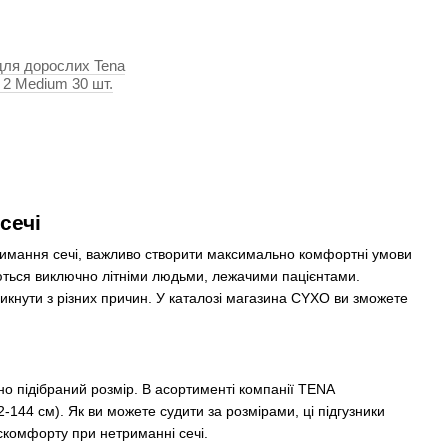
для дорослих Tena
s 2 Medium 30 шт.
сечі
тримання сечі, важливо створити максимально комфортні умови
ються виключно літніми людьми, лежачими пацієнтами.
кнути з різних причин. У каталозі магазина CYXO ви зможете
ьно підібраний розмір. В асортименті компанії TENA
92-144 см). Як ви можете судити за розмірами, ці підгузники
искомфорту при нетриманні сечі.