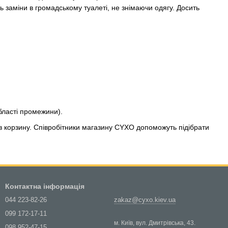
ть заміни в громадському туалеті, не знімаючи одягу. Досить
бласті промежини).
в корзину. Співробітники магазину CYXO допоможуть підібрати
Контактна інформація
044 223-82-26
zakaz@cyxo.kiev.ua
099 172-17-11
м. Київ, вул. Дмитрівська, 43.
098 952-47-15