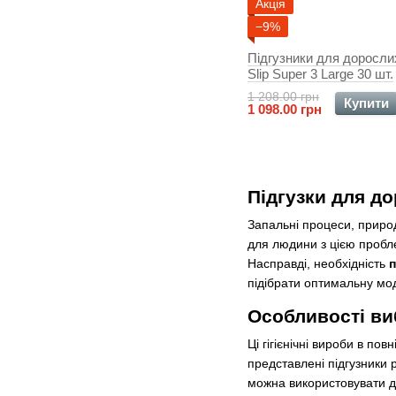
Акція
−9%
Підгузники для доросли
Slip Super 3 Large 30 шт.
1 208.00 грн
Купити
1 098.00 грн
Підгузки для д
Запальні процеси, приро
для людини з цією пробл
Насправді, необхідність
п
підібрати оптимальну мод
Особливості ви
Ці гігієнічні вироби в п
представлені підгузники р
можна використовувати дл