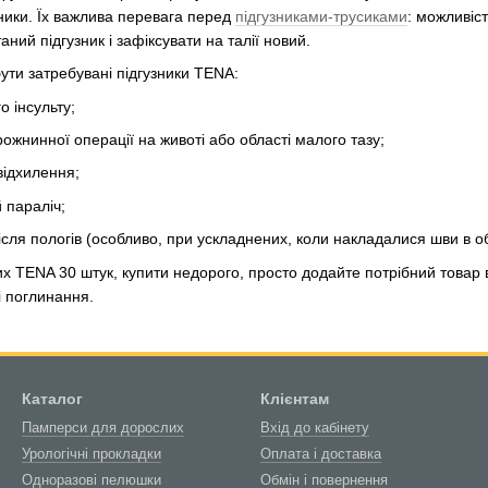
зники. Їх важлива перевага перед
підгузниками-трусиками
: можливіс
ний підгузник і зафіксувати на талії новий.
ути затребувані підгузники TENA:
о інсульту;
ожнинної операції на животі або області малого тазу;
відхилення;
 параліч;
ісля пологів (особливо, при ускладнених, коли накладалися шви в о
х TENA 30 штук, купити недорого, просто додайте потрібний товар 
і поглинання.
Каталог
Клієнтам
Памперси для дорослих
Вхід до кабінету
Урологічні прокладки
Оплата і доставка
Одноразові пелюшки
Обмін і повернення