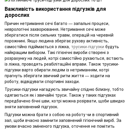
Важливість використання підгузків для
дорослих
Причин нетримання сечі багато — запальні процеси,
неврологічні захворювання. Нетримання сечі може
зберігатися після сильних травм, операцій на черевній
порожнині. Якщо людина зберігає рухову активність,
самостійно підіймається з ліжка,
трусики-підгузки
будуть
найкращим вибором. Такі гігієнічні вироби створені з
розрахунку на людей, котрі самостійно рухаються, встають
із ліжка, проводять реабілітаційні вправи. Також трусики-
підгузки варто обирати людям із нетриманням, котрі
прагнуть зберігати звичний ритм життя — ходити на
роботу, відвідувати спортивні заходи.
Трусики-підгузки нагадують звичайну спідню білизну, тобто
одягаються як і звичайні труси. Також у таких підгузках
передбачено бічні шви, котрі можна розірвати, щоби швидко
зняти заповнений підгузок.
Підгузки можна брати з собою на роботу чи в спортивний
зал, щоби вчасно замінити заповнений гігієнічний виріб. За
умови вчасно зміненого підгузка, оточення не помітить