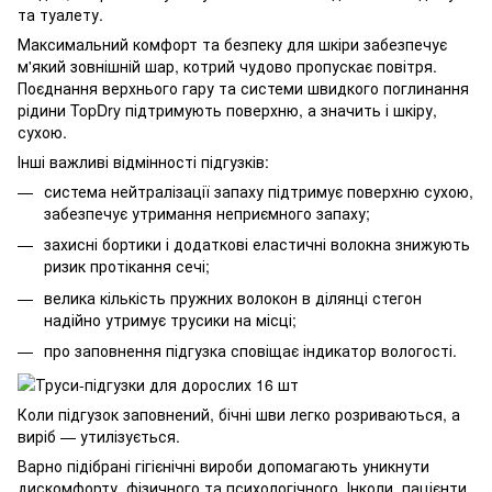
та туалету.
Максимальний комфорт та безпеку для шкіри забезпечує
м'який зовнішній шар, котрий чудово пропускає повітря.
Поєднання верхнього гару та системи швидкого поглинання
рідини TopDry підтримують поверхню, а значить і шкіру,
сухою.
Інші важливі відмінності підгузків:
система нейтралізації запаху підтримує поверхню сухою,
забезпечує утримання неприємного запаху;
захисні бортики і додаткові еластичні волокна знижують
ризик протікання сечі;
велика кількість пружних волокон в ділянці стегон
надійно утримує трусики на місці;
про заповнення підгузка сповіщає індикатор вологості.
Коли підгузок заповнений, бічні шви легко розриваються, а
виріб — утилізується.
Варно підібрані гігієнічні вироби допомагають уникнути
дискомфорту, фізичного та психологічного. Інколи, пацієнти