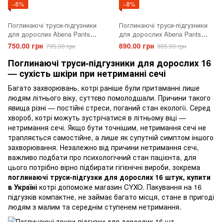
−6%
−8%
Поглинаючі труси-підгузники
Поглинаючі труси-підгузники
для дорослих Abena Pants
для дорослих Abena Pants
Premium S2, 16 шт.
Premium XL3, 16 шт.
750.00 грн
890.00 грн
795.00 грн
965.00 грн
Поглинаючі труси-підгузники для дорослих 16
— сухість шкіри при нетриманні сечі
Багато захворювань, котрі раніше були притаманні лише
людям літнього віку, суттєво помолодшали. Причини такого
явища різні — постійні стреси, поганий стан екології. Серед
хвороб, котрі можуть зустрічатися в літньому віці —
нетримання сечі. Якщо бути точнішим, нетримання сечі не
трапляється самостійне, а лише як супутній симптом іншого
захворювання. Незалежно від причини нетримання сечі,
важливо подбати про психологічний стан пацієнта, для
цього потрібно вірно підбирати гігієнічні вироби, зокрема
поглинаючі труси-підгузки для дорослих 16 штук, купити
в Україні
котрі допоможе магазин CYXO. Пакування на 16
підгузків компактне, не займає багато місця, стане в пригоді
людям з малим та середнім ступенем нетримання.