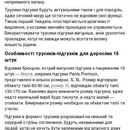
неприємного запаху.
Трусики-підгузки будуть актуальними також і для породіль,
адже сечовий міхур ще остаточно не відновив свої функції.
Також перший тиждень спостерігаються кров'янисті
виділення, з котрими звичайні прокладки не справляються.
Використовувати трусики-підгузки вигідніше, аніж урологічні
прокладки, котрі не завжди можуть всотати велику
кількість рідини.
Особливості трусиків-підгузків для дорослих 16
штук
Відомим брендом, котрий випускає підгузки з пакуванням 16
штук —
Abena
, зокрема підгузки Pants Premium,
представлені в кількох розмірах, S, XL. Розмір відповідає
обхвату талії 60-90 см,
розмір XL
відповідає обхвату талії
130-170 см. Важливо вірно визначити розмір підгузка, адже
надто маленький виріб буде тиснути, а надто малий —
сповзати. Вимірювати розмір необхідно за обхватом талії та
стегон.
Підгузки в форматі трусиків розраховані на низький та
середній ступінь поглинання, будуть незамінними для
людей, котрі не хочуть бути залежними від власного дому