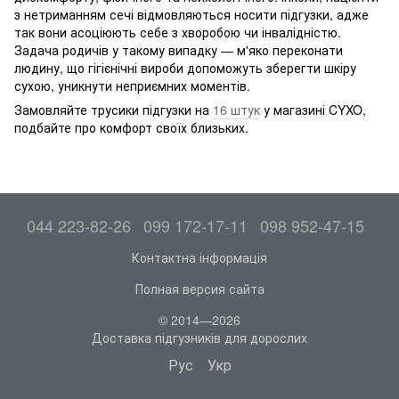
з нетриманням сечі відмовляються носити підгузки, адже
так вони асоціюють себе з хворобою чи інвалідністю.
Задача родичів у такому випадку — м'яко переконати
людину, що гігієнічні вироби допоможуть зберегти шкіру
сухою, уникнути неприємних моментів.
Замовляйте трусики підгузки на
16 штук
у магазині CYXO,
подбайте про комфорт своїх близьких.
044 223-82-26
099 172-17-11
098 952-47-15
Контактна інформація
Полная версия сайта
© 2014—2026
Доставка підгузників для дорослих
Рус
Укр