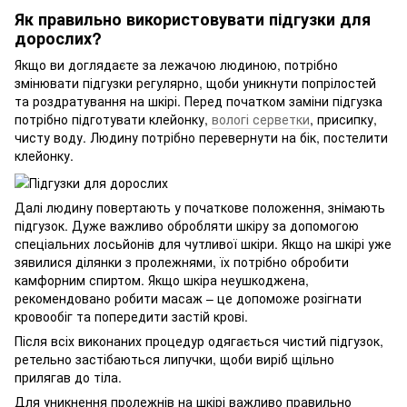
Як правильно використовувати підгузки для
дорослих?
Якщо ви доглядаєте за лежачою людиною, потрібно
змінювати підгузки регулярно, щоби уникнути попрілостей
та роздратування на шкірі. Перед початком заміни підгузка
потрібно підготувати клейонку,
вологі серветки
, присипку,
чисту воду. Людину потрібно перевернути на бік, постелити
клейонку.
Далі людину повертають у початкове положення, знімають
підгузок. Дуже важливо обробляти шкіру за допомогою
спеціальних лосьйонів для чутливої шкіри. Якщо на шкірі уже
зявилися ділянки з пролежнями, їх потрібно обробити
камфорним спиртом. Якщо шкіра неушкоджена,
рекомендовано робити масаж – це допоможе розігнати
кровообіг та попередити застій крові.
Після всіх виконаних процедур одягається чистий підгузок,
ретельно застібаються липучки, щоби виріб щільно
прилягав до тіла.
Для уникнення пролежнів на шкірі важливо правильно