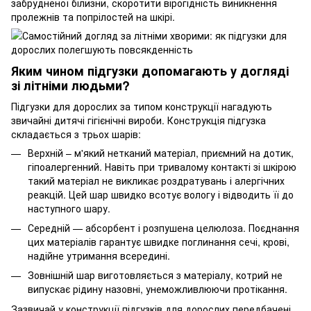
забрудненої білизни, скоротити вірогідність виникнення
пролежнів та попрілостей на шкірі.
Яким чином підгузки допомагають у догляді
зі літніми людьми?
Підгузки для дорослих за типом конструкції нагадують
звичайні дитячі гігієнічні вироби. Конструкція підгузка
складається з трьох шарів:
Верхній – м'який нетканий матеріал, приємний на дотик,
гіпоалергенний. Навіть при тривалому контакті зі шкірою
такий матеріал не викликає роздратувань і алергічних
реакцій. Цей шар швидко всотує вологу і відводить її до
наступного шару.
Середній — абсорбент і розпушена целюлоза. Поєднання
цих матеріалів гарантує швидке поглинання сечі, крові,
надійне утримання всередині.
Зовнішній шар виготовляється з матеріалу, котрий не
випускає рідину назовні, унеможливлюючи протікання.
Зазвичай у конструкції підгузків для дорослих передбачені