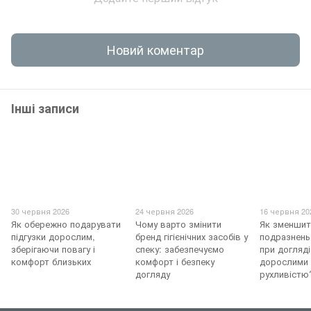
Новий коментар
Інші записи
30 червня 2026
24 червня 2026
16 червня 20
Як обережно подарувати
Чому варто змінити
Як зменшит
підгузки дорослим,
бренд гігієнічних засобів у
подразнень
зберігаючи повагу і
спеку: забезпечуємо
при догляді
комфорт близьких
комфорт і безпеку
дорослими
догляду
рухливістю