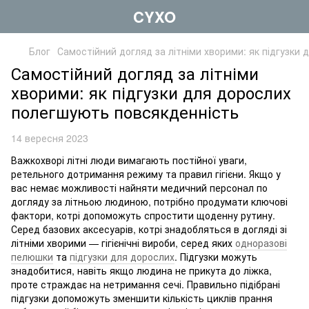
CYXO
Блог
Самостійний догляд за літніми хворими: як підгузки
Самостійний догляд за літніми
хворими: як підгузки для дорослих
полегшують повсякденність
14 вересня 2023
Важкохворі літні люди вимагають постійної уваги,
ретельного дотримання режиму та правил гігієни. Якщо у
вас немає можливості найняти медичний персонал по
догляду за літньою людиною, потрібно продумати ключові
фактори, котрі допоможуть спростити щоденну рутину.
Серед базових аксесуарів, котрі знадобляться в догляді зі
літніми хворими — гігієнічні вироби, серед яких
одноразові
пелюшки
та
підгузки для дорослих
. Підгузки можуть
знадобитися, навіть якщо людина не прикута до ліжка,
проте страждає на нетримання сечі. Правильно підібрані
підгузки допоможуть зменшити кількість циклів прання