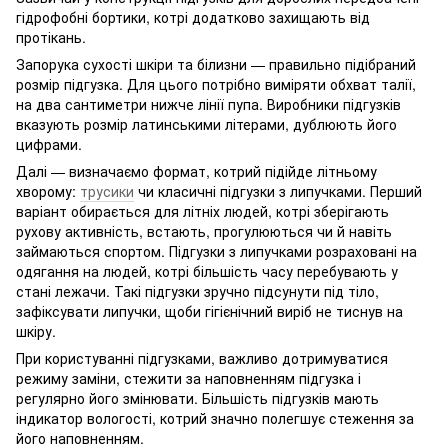
гідрофобні бортики, котрі додатково захищають від
протікань.
Запорука сухості шкіри та білизни — правильно підібраний
розмір підгузка. Для цього потрібно виміряти обхват талії,
на два сантиметри нижче лінії пупа. Виробники підгузків
вказують розмір латинськими літерами, дублюють його
цифрами.
Далі — визначаємо формат, котрий підійде літньому
хворому:
трусики
чи класичні підгузки з липучками. Перший
варіант обирається для літніх людей, котрі зберігають
рухову активність, встають, прогулюються чи й навіть
займаються спортом. Підгузки з липучками розраховані на
одягання на людей, котрі більшість часу перебувають у
стані лежачи. Такі підгузки зручно підсунути під тіло,
зафіксувати липучки, щоби гігієнічний виріб не тиснув на
шкіру.
При користуванні підгузками, важливо дотримуватися
режиму заміни, стежити за наповненням підгузка і
регулярно його змінювати. Більшість підгузків мають
індикатор вологості, котрий значно полегшує стеження за
його наповненням.